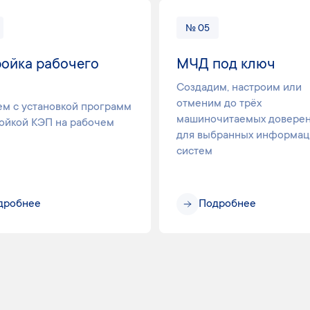
№ 05
ойка рабочего
МЧД под ключ
Создадим, настроим или
отменим до трёх
м с установкой программ
машиночитаемых довере
ройкой КЭП на рабочем
для выбранных информа
систем
дробнее
Подробнее