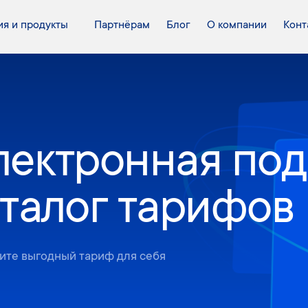
я и продукты
Партнёрам
Блог
О компании
Конт
лектронная под
аталог тарифов
ите выгодный тариф для себя