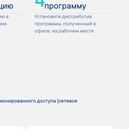
4
цию
программу
ию в
Установите дистрибутив
ии.
программы, полученный в
офисе, на рабочем месте.
ционированного доступа (сетевое