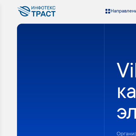
Направлени
V
ка
э
Органи