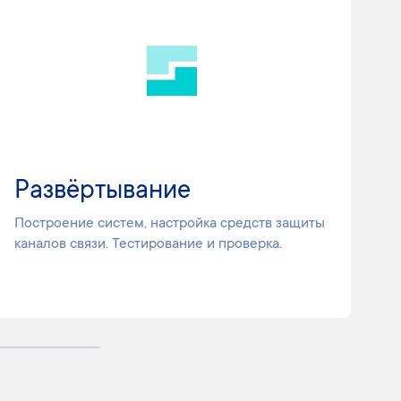
Развёртывание
Э
Построение систем, настройка средств защиты
М
каналов связи. Тестирование и проверка.
ре
Ау
ка