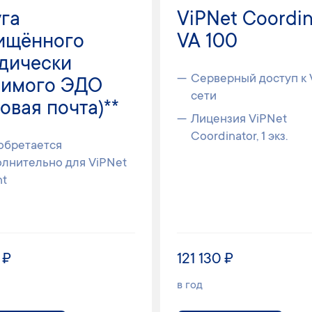
уга
ViPNet Coordin
ищённого
VA 100
дически
Серверный доступ к
чимого ЭДО
сети
овая почта)**
Лицензия ViPNet
Coordinator, 1 экз.
обретается
лнительно для ViPNet
nt
 ₽
121 130 ₽
в год