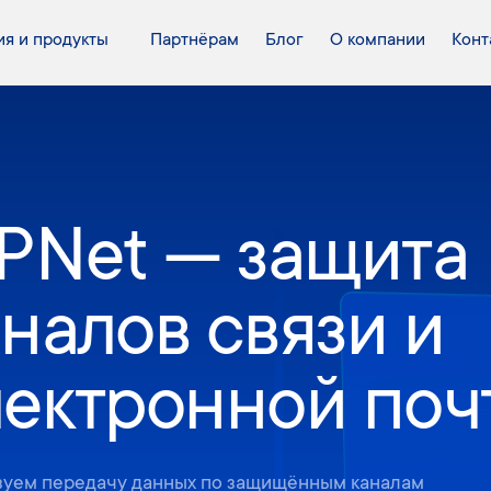
я и продукты
Партнёрам
Блог
О компании
Конт
iPNet — защита
налов связи и
лектронной поч
зуем передачу данных по защищённым каналам