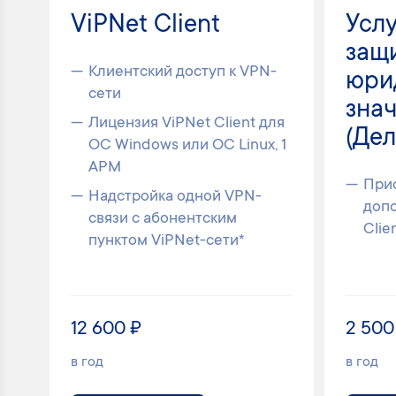
ViPNet Client
Усл
защ
Клиентский доступ к VPN-
юри
сети
зна
Лицензия ViPNet Client для
(Дел
ОС Windows или ОС Linux, 1
АРМ
При
Надстройка одной VPN-
допо
связи с абонентским
Clie
пунктом ViPNet-сети*
12 600 ₽
2 500
в год
в год