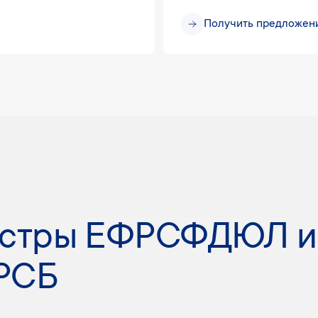
Получить предложен
естры ЕФРСФДЮЛ и
РСБ