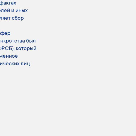
фактах
лей и иных
ляет сбор
сфер
анкротства был
ФРСБ), который
еменное
ических лиц.