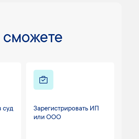
 сможете
в суд
Зарегистрировать ИП
Под
или ООО
нал