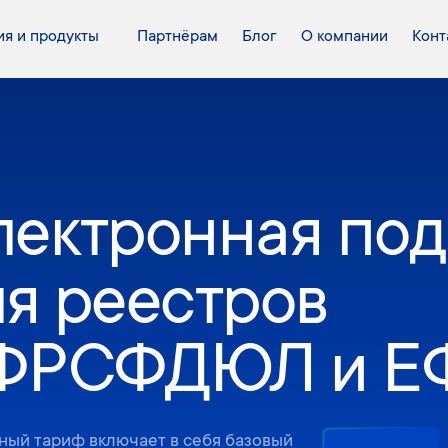
я и продукты
Партнёрам
Блог
О компании
Конт
лектронная по
ля реестров
ФРСФДЮЛ и Е
ный тариф включает в себя базовый