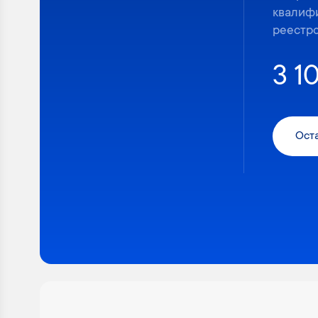
квалиф
реестр
3 1
Оста