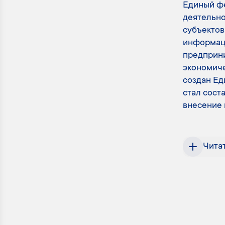
Единый фе
деятельно
субъекто
информаци
предприни
экономиче
создан Ед
стал сост
внесение 
Чита