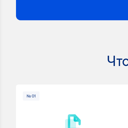
Что
№ 01