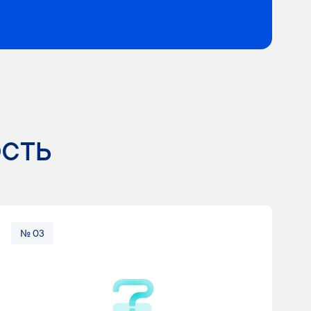
сть
№ 03