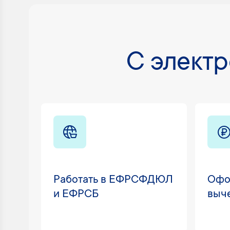
C элект
Работать в ЕФРСФДЮЛ
Офо
и ЕФРСБ
выч