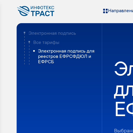
Направлени
Электронная подпись
Все тарифы
Электронная подпись для
реестров ЕФРСФДЮЛ и
ЕФРСБ
Э
д
Е
Выбран