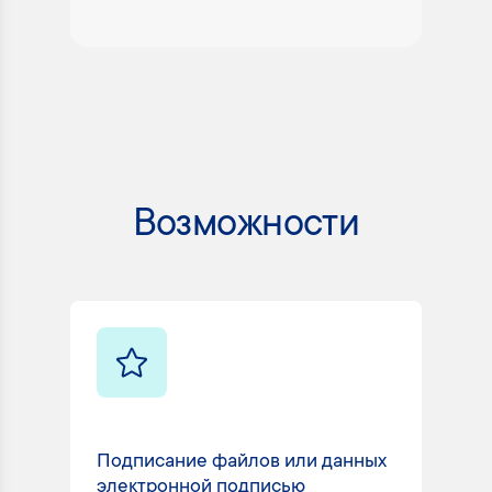
Возможности
Подписание файлов или данных
Со
электронной подписью
и 