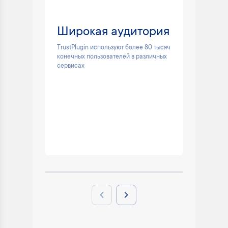
Широкая аудитория
Раб
поп
TrustPlugin используют более 80 тысяч
конечных пользователей в различных
Поддерж
сервисах
большин
програм
сертифи
Previous slide
Next slide