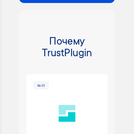
Почему
TrustPlugin
№ 01
№ 02