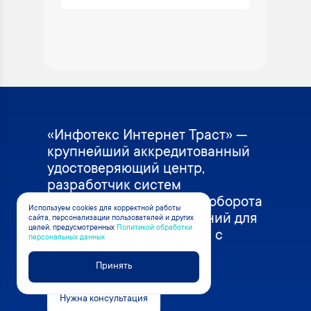
«Инфотекс Интернет Траст» —
крупнейший аккредитованный
удостоверяющий центр,
разработчик систем
электронного документооборота
Используем cookies для корректной работы
и интеграционных решений для
сайта, персонализации пользователей и других
целей, предусмотренных
Политикой обработки
взаимодействия бизнеса с
персональных данных
государством.
Принять
Нужна консультация