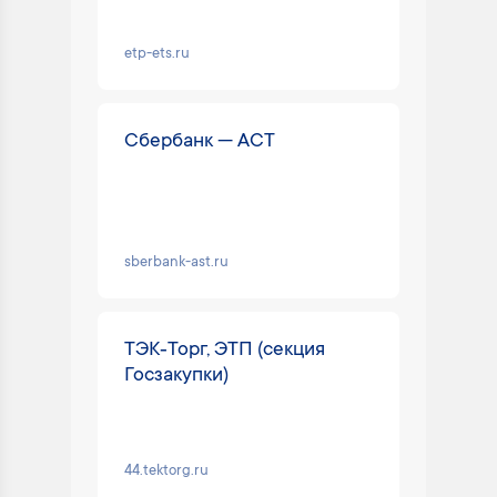
etp-ets.ru
Сбербанк — АСТ
sberbank-ast.ru
ТЭК‑Торг, ЭТП (секция
Госзакупки)
44.tektorg.ru