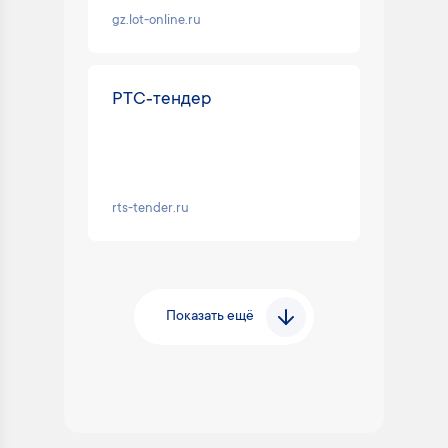
gz.lot-online.ru
РТС‑тендер
rts-tender.ru
Показать ещё