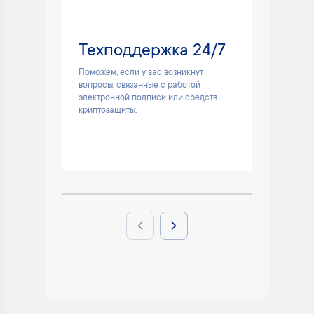
Техподдержка 24/7
Кри
ViP
Поможем, если у вас возникнут
вопросы, связанные с работой
Програм
электронной подписи или средств
электро
криптозащиты.
Previous slide
Next slide