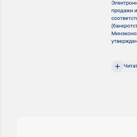
Электронн
продажи и
соответст
(банкротс
Минэконом
утвержден
Чита