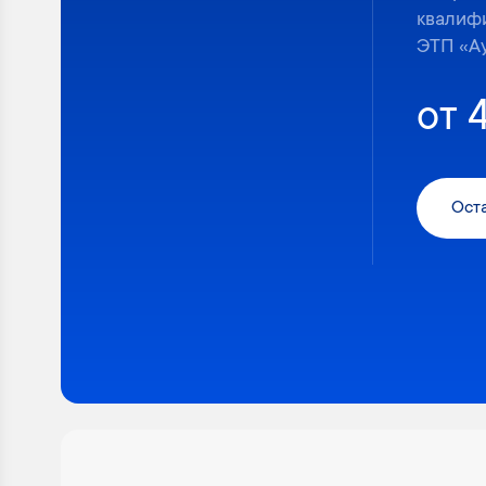
квалиф
ЭТП «А
от 
Оста