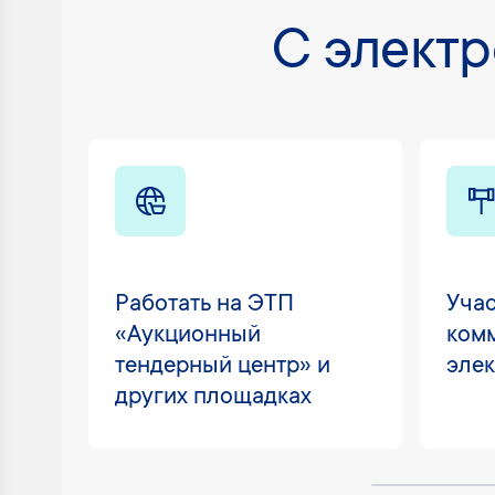
C элект
Работать на ЭТП
Учас
«Аукционный
ком
тендерный центр» и
элек
других площадках