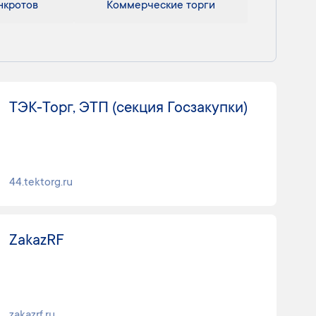
нкротов
Коммерческие торги
ТЭК‑Торг, ЭТП (секция Госзакупки)
44.tektorg.ru
ZakazRF
zakazrf.ru