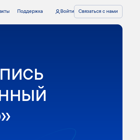
акты
Поддержка
Войти
Связаться с нами
дпись
онный
»