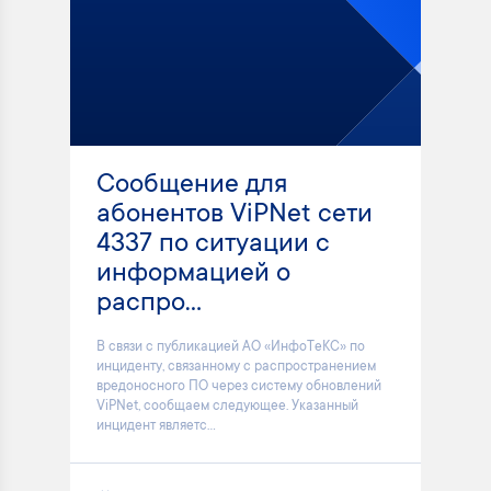
Сообщение для
абонентов ViPNet сети
4337 по ситуации с
информацией о
распро...
В связи с публикацией АО «ИнфоТеКС» по
инциденту, связанному с распространением
вредоносного ПО через систему обновлений
ViPNet, сообщаем следующее. Указанный
инцидент являетс...