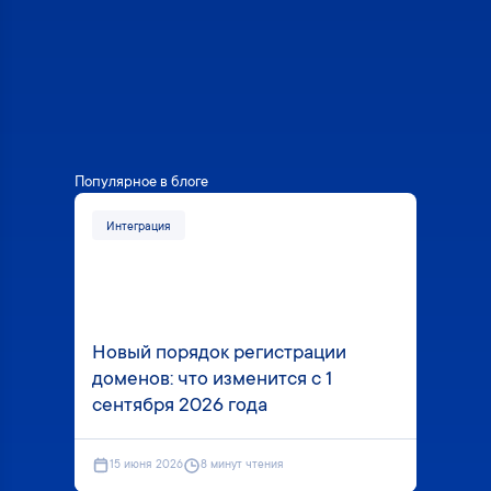
Популярное в блоге
Интеграция
Мне
Эле
Новый порядок регистрации
физл
доменов: что изменится с 1
пол
сентября 2026 года
дис
15 июня 2026
8 минут чтения
28 