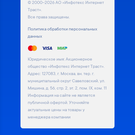
© 2000–2026 АО «Инфотекс Интернет
Траст».
Все права защищены.
Политика обработки персональных
данных
Юридическое имя: Акционерное
общество «Инфотекс Интернет Траст».
Адрес: 127083, г. Москва, вн. тер. г.
муниципальный округ Савеловский, ул.
Мишина, д. 56, стр. 2, эт. 2, пом. IX, ком. 11
Информация на сайте не является
публичной офертой. Уточняйте
актуальные цены на товары у
менеджера компании