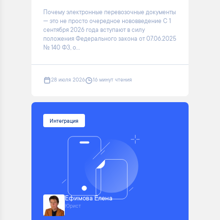
Почему электронные перевозочные документы
— это не просто очередное нововведение С 1
сентября 2026 года вступают в силу
положения Федерального закона от 07.06.2025
№ 140 ФЗ, о...
28 июля 2026
16 минут чтения
Интеграция
Ефимова Елена
Юрист