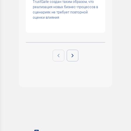
TrustGate создан таким образом, что
Помогае
реализация новых бизнес-процессов в
остаёмс
сценариях не требует повторной
решени
оценки влияния
Previous slide
Next slide