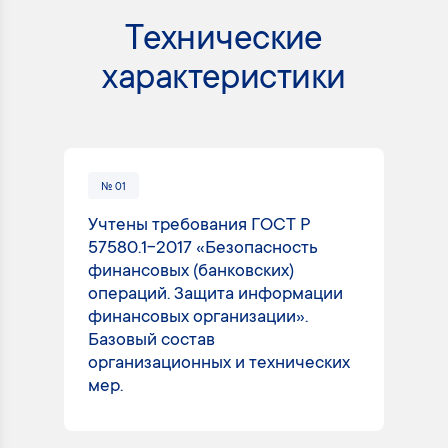
Технические
характеристики
№ 01
№
Учтены требования ГОСТ Р
Ра
57580.1-2017 «Безопасность
от
финансовых (банковских)
вы
операций. Защита информации
ис
финансовых организации».
со
Базовый состав
за
организационных и технических
ра
мер.