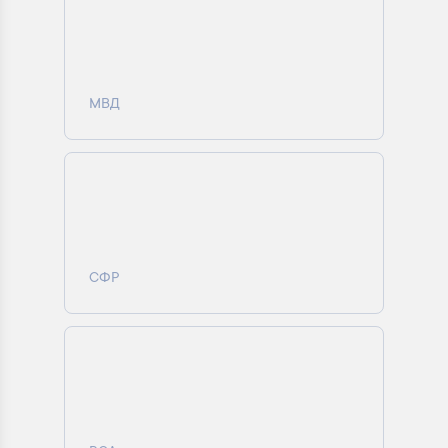
МВД
СФР