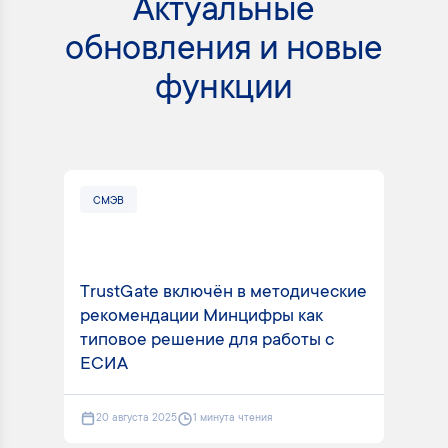
Актуальные
обновления и новые
функции
СМЭВ
СМ
TrustGate включён в методические
рекомендации Минцифры как
Tru
типовое решение для работы с
вид
ЕСИА
пла
20 августа 2025
1 минута чтения
2 