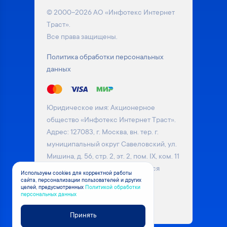
© 2000–2026 АО «Инфотекс Интернет
Траст».
Все права защищены.
Политика обработки персональных
данных
Юридическое имя: Акционерное
общество «Инфотекс Интернет Траст».
Адрес: 127083, г. Москва, вн. тер. г.
муниципальный округ Савеловский, ул.
Мишина, д. 56, стр. 2, эт. 2, пом. IX, ком. 11
Информация на сайте не является
Используем cookies для корректной работы
сайта, персонализации пользователей и других
публичной офертой. Уточняйте
целей, предусмотренных
Политикой обработки
актуальные цены на товары у
персональных данных
менеджера компании
Принять