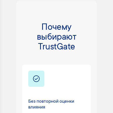
Почему
выбирают
TrustGate
Без повторной оценки
Техни
влияния
24/7