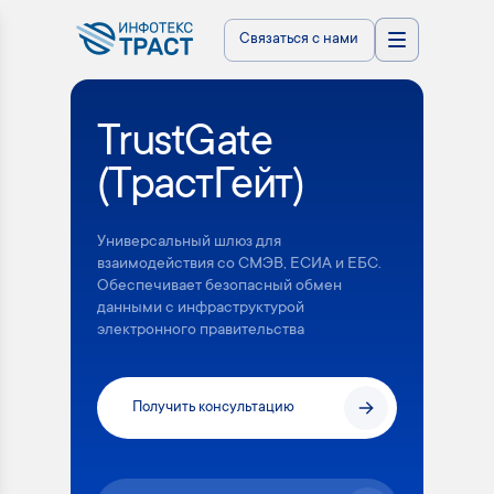
Связаться с нами
TrustGate
(ТрастГейт)
Универсальный шлюз для
взаимодействия со СМЭВ, ЕСИА и ЕБС.
Обеспечивает безопасный обмен
данными с инфраструктурой
электронного правительства
Получить консультацию