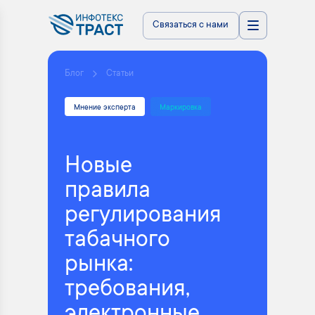
Связаться с нами
Блог
Статьи
Мнение эксперта
Маркировка
Новые
правила
регулирования
табачного
рынка:
требования,