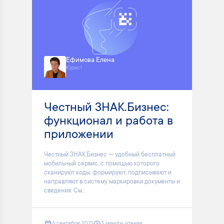
Ефимова Елена
Юрист
Честный ЗНАК.Бизнес:
функционал и работа в
приложении
Честный ЗНАК.Бизнес — удобный бесплатный
мобильный сервис, с помощью которого
сканируют коды, формируют, подписывают и
направляют в систему маркировки документы и
сведения. См...
6 сентября 2021
3 минуты чтения