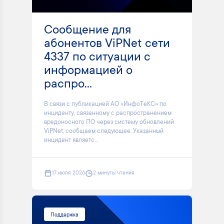
Сообщение для
абонентов ViPNet сети
4337 по ситуации с
информацией о
распро...
В связи с публикацией АО «ИнфоТеКС» по
инциденту, связанному с распространением
вредоносного ПО через систему обновлений
ViPNet, сообщаем следующее. Указанный
инцидент являетс...
17 июля 2026
2 минуты чтения
Поддержка