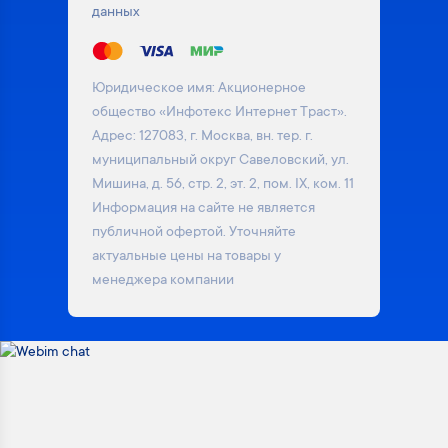
данных
Юридическое имя: Акционерное
общество «Инфотекс Интернет Траст».
Адрес: 127083, г. Москва, вн. тер. г.
муниципальный округ Савеловский, ул.
Мишина, д. 56, стр. 2, эт. 2, пом. IX, ком. 11
Информация на сайте не является
публичной офертой. Уточняйте
актуальные цены на товары у
менеджера компании