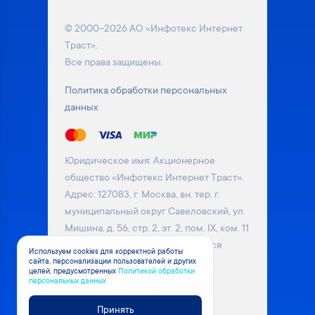
© 2000–2026 АО «Инфотекс Интернет
Траст».
Все права защищены.
Политика обработки персональных
данных
Юридическое имя: Акционерное
общество «Инфотекс Интернет Траст».
Адрес: 127083, г. Москва, вн. тер. г.
муниципальный округ Савеловский, ул.
Мишина, д. 56, стр. 2, эт. 2, пом. IX, ком. 11
Информация на сайте не является
Используем cookies для корректной работы
сайта, персонализации пользователей и других
публичной офертой. Уточняйте
целей, предусмотренных
Политикой обработки
актуальные цены на товары у
персональных данных
менеджера компании
Принять