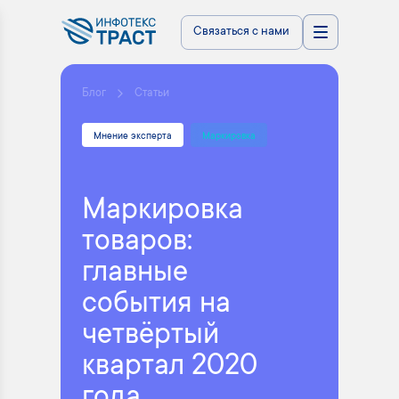
Связаться с нами
Блог
Статьи
Мнение эксперта
Маркировка
Маркировка
товаров:
главные
события на
четвёртый
квартал 2020