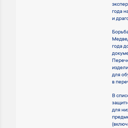
экспер
года н
и драг
Борьба
Медвед
года д
докуме
Перече
издели
для об
в пере
В спис
защитн
для ни
предме
(включ