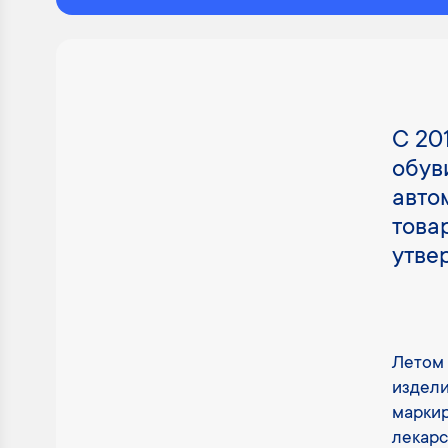
С 20
обув
авто
това
утве
Летом 
издели
маркир
лекарс