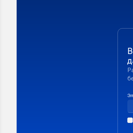
В
д
Р
б
Эл