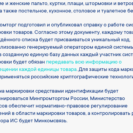
е и женские пальто, куртки, плащи, штормовки и ветров
 а также постельное, кухонное, столовое и туалетное бе
мторг подготовил и опубликовал справку о работе с
овки товаров. Согласно этому документу, каждому тов
дённого списка будет присваиваться уникальный код,
лизованно генерируемый оператором единой системы
в созданную единую базу данных каждый участник сис
овки будет обязан
передавать всю информацию о
ещении каждой единицы товара
. Для защиты кода мар
применяться российские криптографические технологи
а маркировки средствами идентификации будет
инироваться Минпромторгом России, Министерство
сов обеспечит нормативно-правовое регулирование
ний в области маркировки товаров, а контролировать 
ора ИС будет Минкомсвязь.