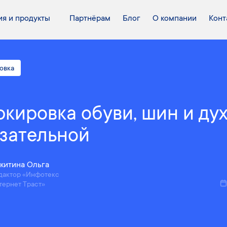
я и продукты
Партнёрам
Блог
О компании
Конт
овка
кировка обуви, шин и дух
зательной
китина Ольга
дактор «Инфотекс
тернет Траст»