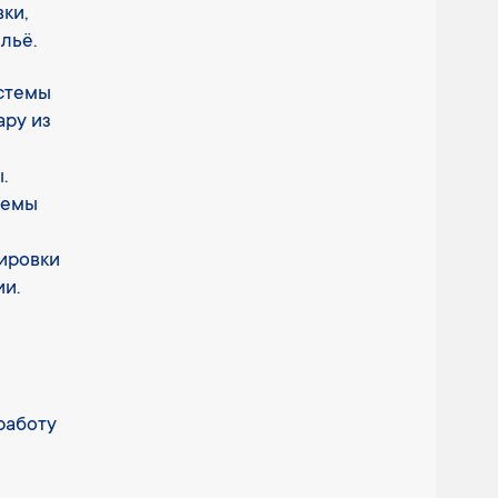
ки,
льё.
истемы
ару из
.
темы
кировки
и.
работу