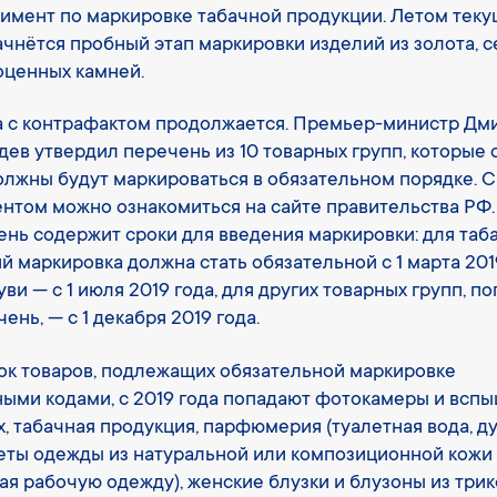
имент по маркировке табачной продукции. Летом теку
ачнётся пробный этап маркировки изделий из золота, 
оценных камней.
 с контрафактом продолжается. Премьер-министр Дм
ев утвердил перечень из 10 товарных групп, которые 
олжны будут маркироваться в обязательном порядке. С
нтом можно ознакомиться на сайте правительства РФ.
нь содержит сроки для введения маркировки: для таб
й маркировка должна стать обязательной с 1 марта 2019
уви — с 1 июля 2019 года, для других товарных групп, п
чень, — с 1 декабря 2019 года.
ок товаров, подлежащих обязательной маркировке
ыми кодами, с 2019 года попадают фотокамеры и всп
х, табачная продукция, парфюмерия (туалетная вода, ду
ты одежды из натуральной или композиционной кожи
ая рабочую одежду), женские блузки и блузоны из трик