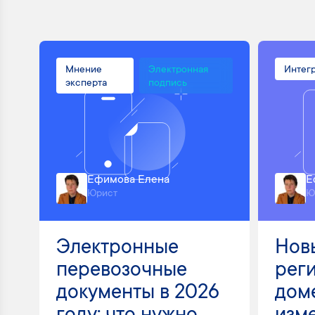
Мнение
Электронная
Интег
эксперта
подпись
Ефимова Елена
Е
Юрист
Ю
Электронные
Нов
перевозочные
рег
документы в 2026
доме