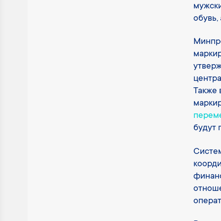
мужски
обувь,
Минпро
маркир
утверж
центра
Также 
маркир
перем
будут 
Систем
коорд
финан
отноше
операт