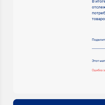
В итог
отслеж
потреб
товаро
Поделит
Этот ма
Ошибка з