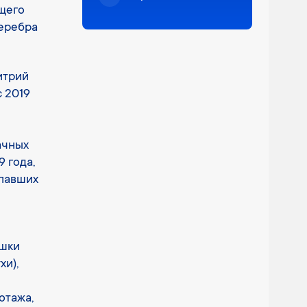
щего
серебра
итрий
с 2019
ачных
 года,
опавших
ышки
хи),
отажа,