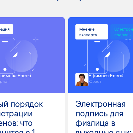
рация
Мнение
Электрон
эксперта
подпись
фимова Елена
Ефимова Елена
рист
Юрист
ый порядок
Электронная
истрации
подпись для
нов: что
физлица в