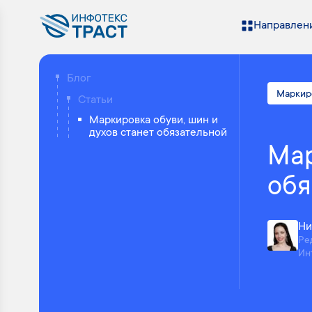
Направлени
Блог
Маркир
Статьи
Маркировка обуви, шин и
духов станет обязательной
Мар
обя
Ни
Ре
Ин