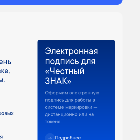
Электронная
подпись для
ень
ке,
«Честный
м.
ЗНАК»
Оформим электронную
подпись для работы в
системе маркировки —
ховых
дистанционно или на
токене.
ся
Подробнее