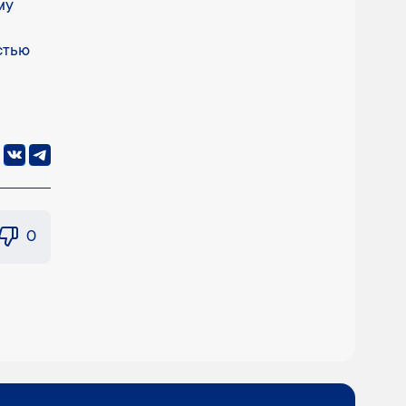
му
стью
0