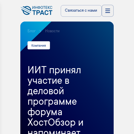
Связаться с нами
Блог
Новости
Компания
ИИТ принял
участие в
деловой
программе
форума
ХостОбзор и