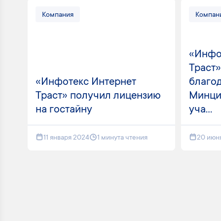
Компания
Компан
«Инфо
Траст
«Инфотекс Интернет
благод
Траст» получил лицензию
Минци
на гостайну
уча...
11 января 2024
1 минута чтения
20 июн