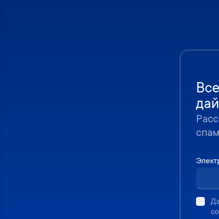
Все
дай
Расс
спа
Элект
Д
со