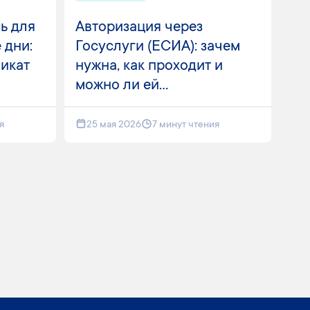
ь для
Авторизация через
 дни:
Госуслуги (ЕСИА): зачем
фикат
нужна, как проходит и
можно ли ей...
я
25 мая 2026
7 минут чтения