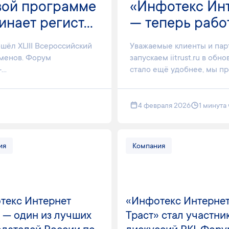
вой программе
«Инфотекс Инт
ает регист...
— теперь работ
шёл XLIII Всероссийский
Уважаемые клиенты и пар
оменов. Форум
запускаем iitrust.ru в об
..
стало ещё удобнее, мы пр
4 февраля 2026
1 минута
ия
Компания
текс Интернет
«Инфотекс Интерне
 — один из лучших
Траст» стал участни