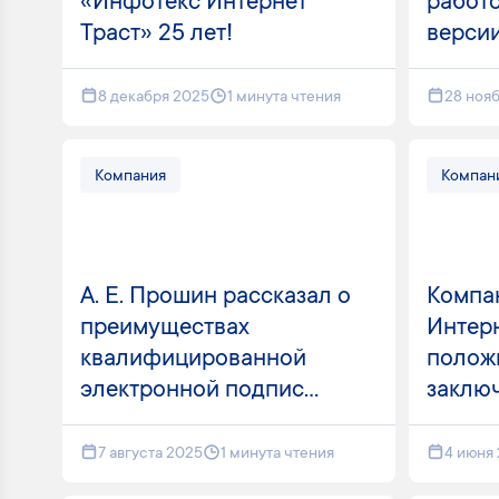
«Инфотекс Интернет
работ
Траст» 25 лет!
версии 
8 декабря 2025
1 минута чтения
28 ноя
Компания
Компан
А. Е. Прошин рассказал о
Компа
преимуществах
Интерн
квалифицированной
полож
электронной подпис...
заключ
7 августа 2025
1 минута чтения
4 июня