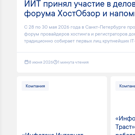
ИИТ принял участие в дело
форума ХостОбзор и напомин
С 28 по 30 мая 2026 года в Санкт-Петербурге про
форум провайдеров хостинга и регистраторов д
традиционно собирает первых лиц крупнейших IT-.
8 июня 2026
1 минута чтения
Компания
Компан
«Инфо
Траст»