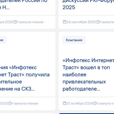
одателей России по
дискуссий PKI-Фору
H...
2025
бря 2025
1 минута чтения
26 сентября 2025
1 минута
ия
Компания
«Инфотекс Интерне
ния «Инфотекс
Траст» вошел в топ
ет Траст» получила
наиболее
ительное
привлекательных
ение на СКЗ...
работодателе...
 2025
1 минута чтения
21 октября 2024
1 минута 