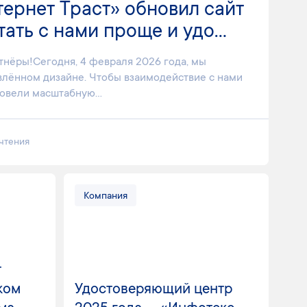
ернет Траст» обновил сайт
ать с нами проще и удо...
тнёры!Сегодня, 4 февраля 2026 года, мы
новлённом дизайне. Чтобы взаимодействие с нами
овели масштабную...
 чтения
Компания
т
ком
Удостоверяющий центр