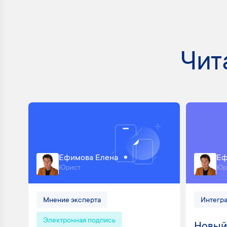
Чит
Ефимова Елена
Еф
Юрист
Юр
Мнение эксперта
Интегр
Электронная подпись