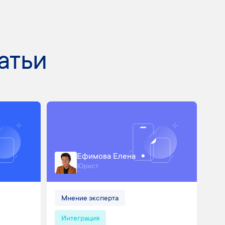
атьи
Ефимова Елена
Юрист
Мнение эксперта
Интеграция