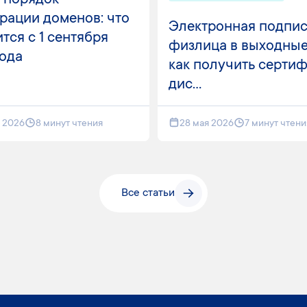
 порядок
рации доменов: что
Электронная подпис
тся с 1 сентября
физлица в выходные
года
как получить серти
дис...
я 2026
8 минут чтения
28 мая 2026
7 минут чтени
Все статьи