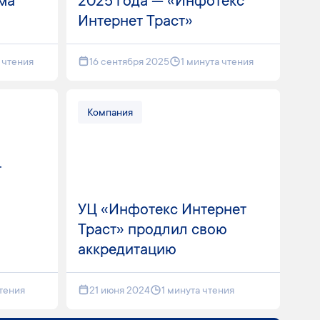
ма
2025 года — «Инфотекс
Интернет Траст»
 чтения
16 сентября 2025
1 минута чтения
Компания
т
УЦ «Инфотекс Интернет
Траст» продлил свою
аккредитацию
чтения
21 июня 2024
1 минута чтения