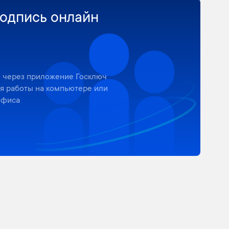
одпись онлайн
 через приложение Госключ
ля работы на компьютере или
офиса