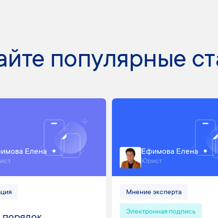
айте популярные ст
имова Елена
Ефимова Елена
ист
Юрист
ация
Мнение эксперта
Электронная подпись