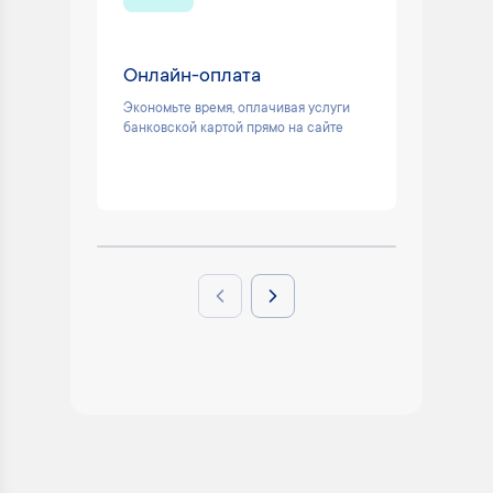
Онлайн-оплата
Техни
24/7
Экономьте время, оплачивая услуги
банковской картой прямо на сайте
Поможем
вопросы
электро
Previous slide
Next slide