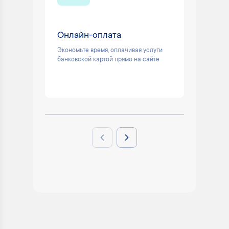
Онлайн-оплата
Техни
24/7
Экономьте время, оплачивая услуги
банковской картой прямо на сайте
Поможем
вопросы
электро
Previous slide
Next slide