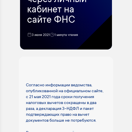
через личный
кабинет на
сайте ФНС
3 июня 2021
1 минута чтения
Согласно информации ведомства,
опубликованной на официальном сайте,
с 21 мая 2021 года сроки получения
налоговых вычетов сокращены в два
раза, а декларация 3-НДФЛ и пакет
подтверждающих право на вычет
документов больше не потребуются.