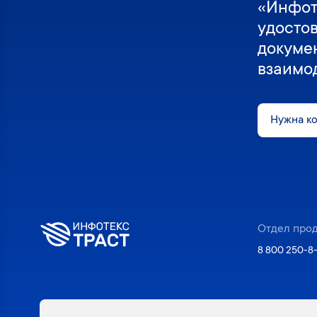
«Инфот
удосто
докуме
взаимо
Нужна к
Отдел про
8 800 250-8