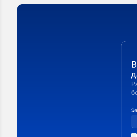
В
д
Р
б
Эл