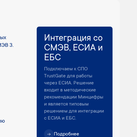
Интеграция со
ных
ЭВ 3.
СМЭВ, ЕСИА и
ЕБС
Подключаем к СПО
TrustGate для работы
через ЕСИА. Решение
входит в методические
рекомендации Минцифры
и является типовым
решением для интеграции
с ЕСИА и ЕБС.
ию
Подробнее