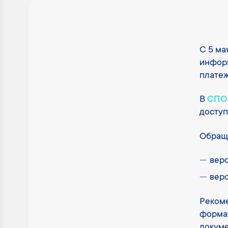
С 5 ма
инфор
платеж
В
СПО 
доступ
Обраща
верс
верс
Рекоме
формат
докуме