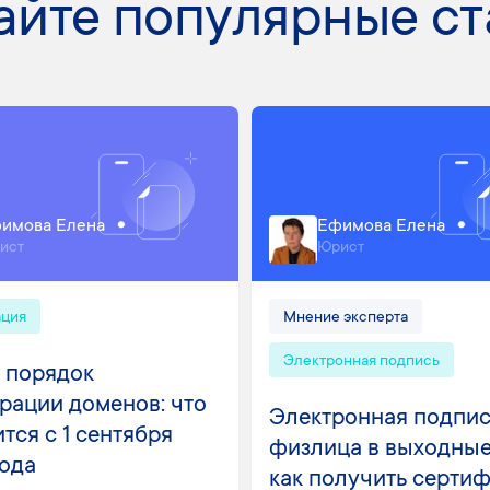
айте популярные ст
имова Елена
Ефимова Елена
ист
Юрист
ация
Мнение эксперта
Электронная подпись
 порядок
рации доменов: что
Электронная подпис
тся с 1 сентября
физлица в выходные
года
как получить серти