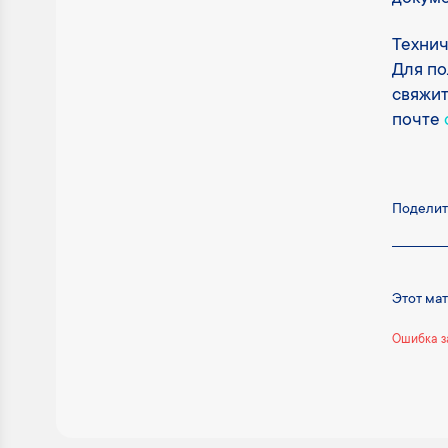
Технич
Для по
свяжит
почте
Поделит
Этот ма
Ошибка з