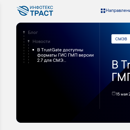
Направлени
Блог
СМЭВ
Новости
В TrustGate доступны
форматы ГИС ГМП версии
2.7 для СМЭ...
В T
ГМП
15 мая