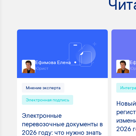
Чит
Ефимова Елена
Еф
Юрист
Юр
Мнение эксперта
Интегр
Электронная подпись
Новый
регист
Электронные
измени
перевозочные документы в
2026 
2026 году: что нужно знать