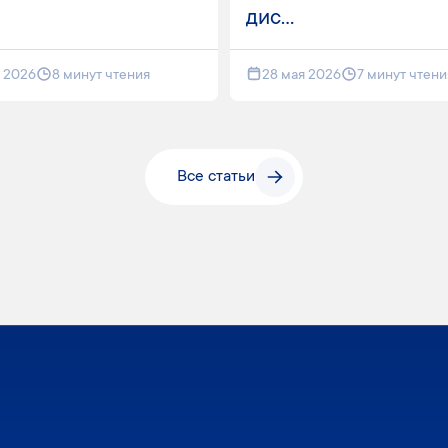
дис...
я 2026
8 минут чтения
28 мая 2026
7 минут чтени
Все статьи