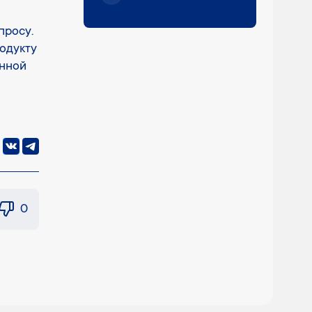
просу.
одукту
онной
0