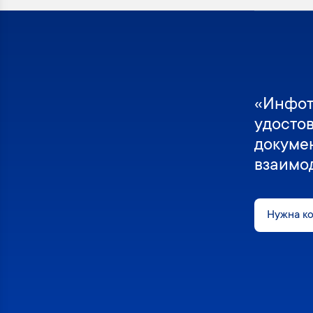
«Инфот
удосто
докуме
взаимо
Нужна к