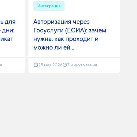
Интеграция
ь для
Авторизация через
 дни:
Госуслуги (ЕСИА): зачем
фикат
нужна, как проходит и
можно ли ей...
я
25 мая 2026
7 минут чтения