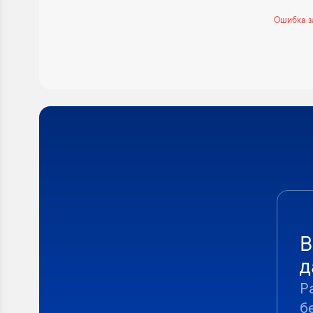
Ошибка з
В
д
Р
б