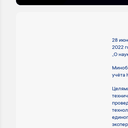
28 июн
2022 г
„О нау
Минобр
учёта 
Целями
технич
провед
технол
единог
экспер