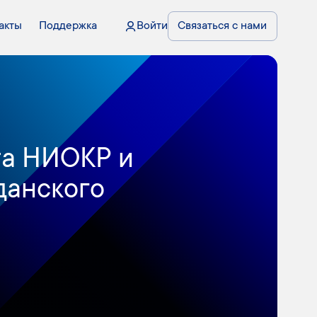
акты
Поддержка
Войти
Связаться с нами
та НИОКР и
данского