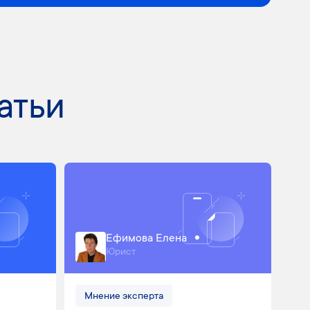
атьи
Ефимова Елена
Юрист
Мнение эксперта