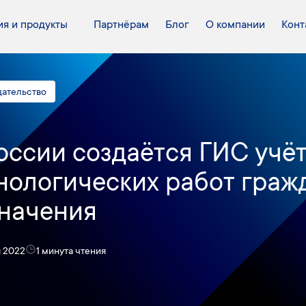
я и продукты
Партнёрам
Блог
О компании
Конт
дательство
оссии создаётся ГИС учё
нологических работ граж
начения
я 2022
1 минута чтения