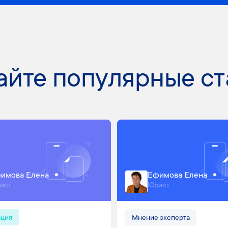
айте популярные ст
имова Елена
Ефимова Елена
ист
Юрист
ация
Мнение эксперта