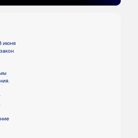
8 июня
закон
емы
ния.
-
,
ание