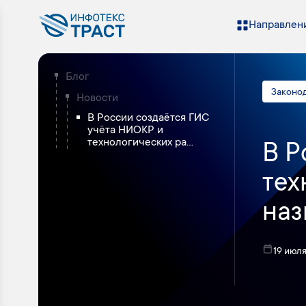
Направлени
Блог
Законо
Новости
В России создаётся ГИС
учёта НИОКР и
технологических ра...
В Р
тех
наз
19 июл