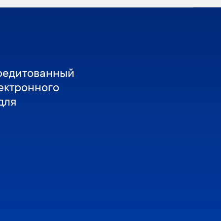
редитованный
ектронного
для