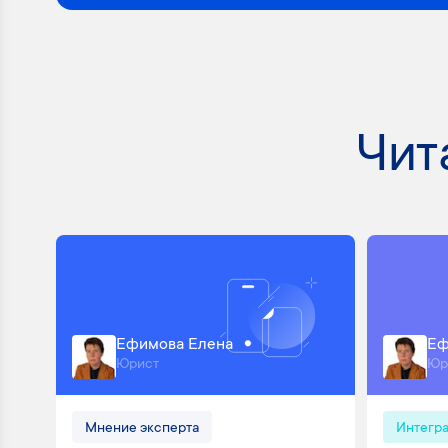
Чит
Ефимова Елена
Еф
Юрист
Юр
Мнение эксперта
Интегр