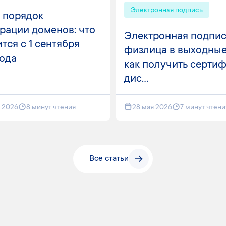
Электронная подпись
 порядок
рации доменов: что
Электронная подпис
тся с 1 сентября
физлица в выходные
года
как получить серти
дис...
я 2026
8 минут чтения
28 мая 2026
7 минут чтени
Все статьи