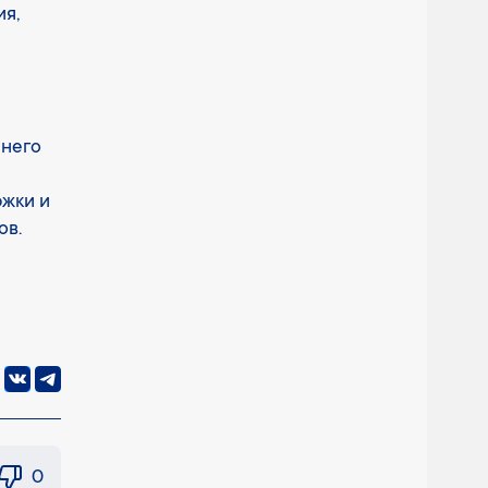
ия,
 него
ржки и
ов.
0