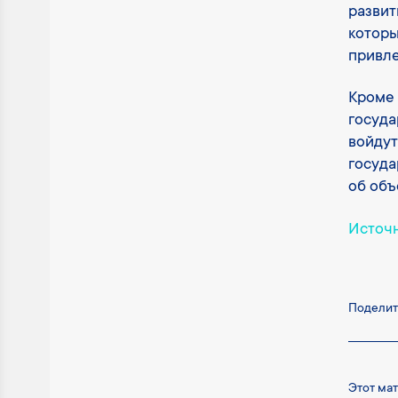
развит
которы
привл
Кроме 
госуда
войдут
госуда
об объ
Источ
Поделит
Этот ма