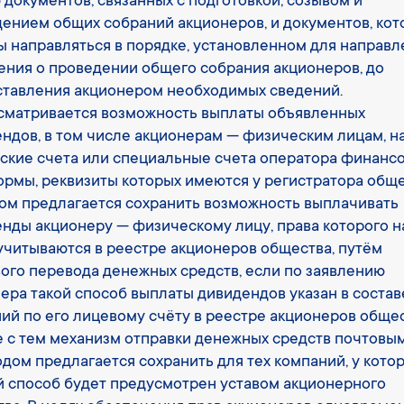
 документов, связанных с подготовкой, созывом и
ением общих собраний акционеров, и документов, ко
 направляться в порядке, установленном для направл
ния о проведении общего собрания акционеров, до
тавления акционером необходимых сведений.
сматривается возможность выплаты объявленных
ндов, в том числе акционерам — физическим лицам, н
ские счета или специальные счета оператора финанс
рмы, реквизиты которых имеются у регистратора обще
ом предлагается сохранить возможность выплачивать
нды акционеру — физическому лицу, права которого н
учитываются в реестре акционеров общества, путём
ого перевода денежных средств, если по заявлению
ера такой способ выплаты дивидендов указан в состав
ий по его лицевому счёту в реестре акционеров общес
 с тем механизм отправки денежных средств почтовы
дом предлагается сохранить для тех компаний, у кото
 способ будет предусмотрен уставом акционерного