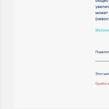
общест
увелич
может 
(невос
Источ
Поделит
Этот ма
Ошибка з