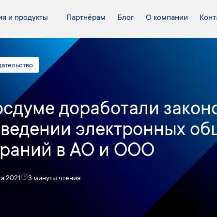
я и продукты
Партнёрам
Блог
О компании
Конт
дательство
осдуме доработали закон
ведении электронных об
раний в АО и ООО
та 2021
3 минуты чтения