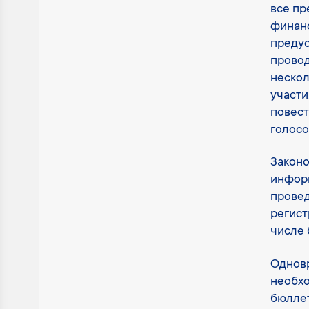
все пр
финанс
предус
прово
нескол
участи
повест
голосо
Законо
информ
провед
регист
числе 
Одновр
необхо
бюллет