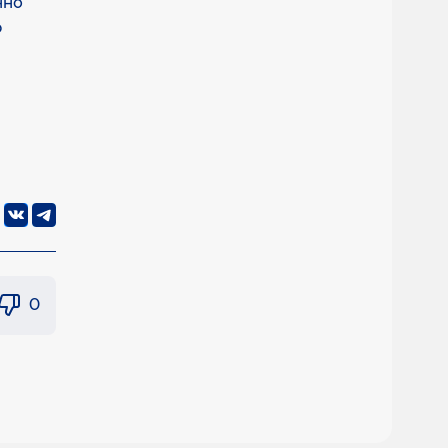
нно
р
0