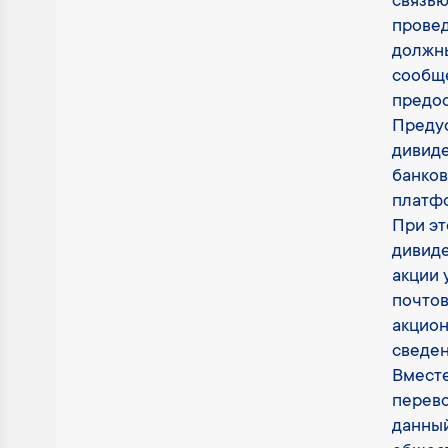
связью
провед
должны
сообще
предос
Преду
дивиде
банков
платфо
При эт
дивиде
акции 
почтов
акцион
сведен
Вместе
перево
данный