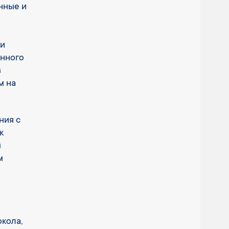
нные и
ли
онного
в
м на
ния с
к
м
м
кола,