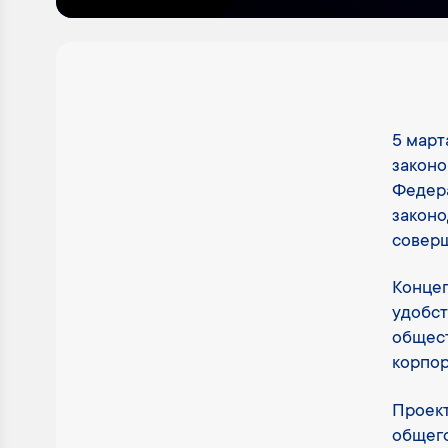
5 март
законо
Федера
законо
соверш
Концеп
удобст
общест
корпор
Проект
общего