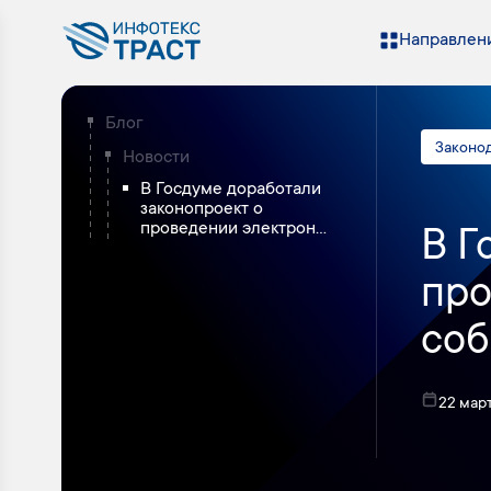
Направлени
Блог
Законо
Новости
В Госдуме доработали
законопроект о
проведении электрон...
В Г
про
соб
22 мар