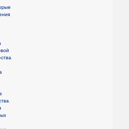
торые
ения
а
овой
ства.
а
е
тва.
м
рых