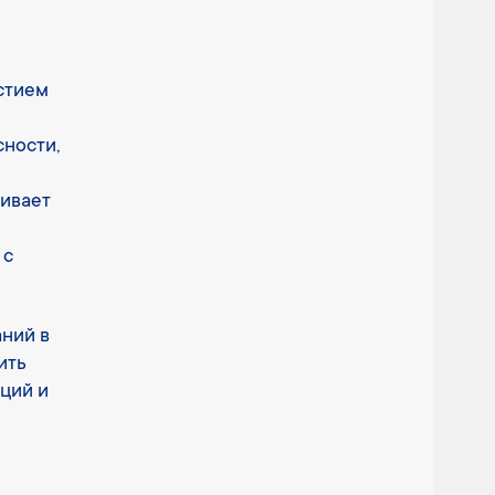
стием
сности,
ривает
 с
ний в
ить
ций и