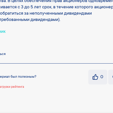
ва. В целях обеспечения прав акционеров одновреме
ивается с 3 до 5 лет срок, в течение которого акционе
обратиться за неполученными дивидендами
требованными дивидендами).
ник
ься
0
териал был полезным?
агрузки рейтинга