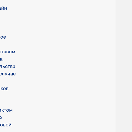
айн
ное
ставом
я,
льства
 случае
иков
ектом
х
товой