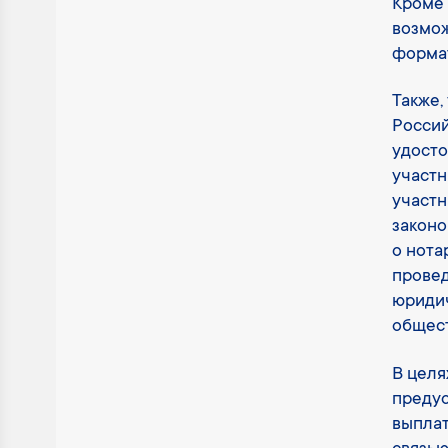
Кроме 
возмож
формат
Также,
Россий
удост
участн
участн
законо
о нота
провед
юридич
общест
В целя
предус
выплат