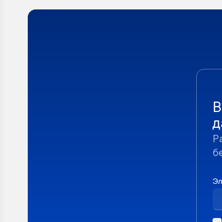
В
д
Р
б
Эл