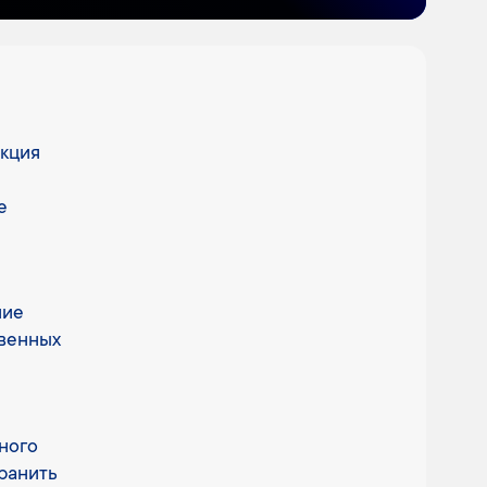
акция
е
ние
твенных
ного
ранить