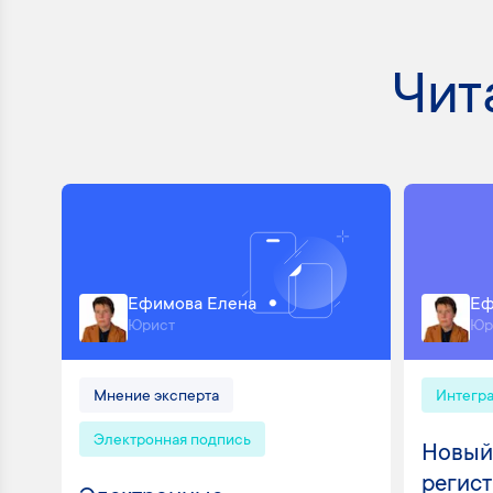
Чит
Ефимова Елена
Еф
Юрист
Юр
Мнение эксперта
Интегр
Электронная подпись
Новый
регист