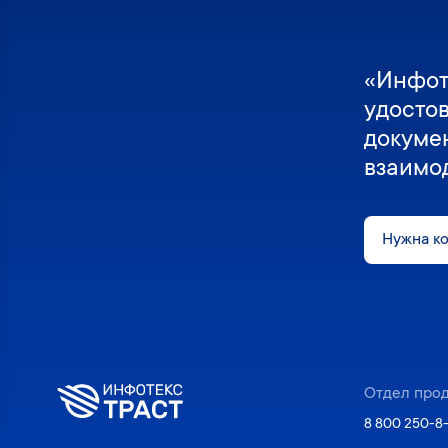
«Инфот
удосто
докуме
взаимо
Нужна к
Отдел про
8 800 250-8