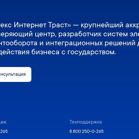
екс Интернет Траст» — крупнейший акк
веряющий центр, разработчик систем эл
нтооборота и интеграционных решений 
действия бизнеса с государством.
онсультация
даж
Техподдержка
-265
8 800 250-0-265