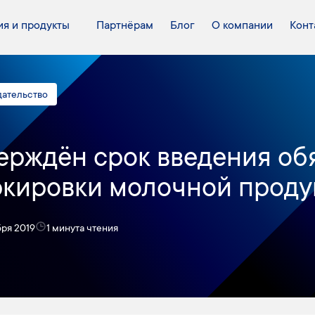
я и продукты
Партнёрам
Блог
О компании
Конт
дательство
ерждён срок введения об
кировки молочной проду
бря 2019
1 минута чтения