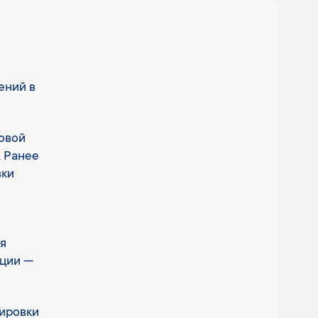
ений в
овой
. Ранее
вки
я
кции —
кировки