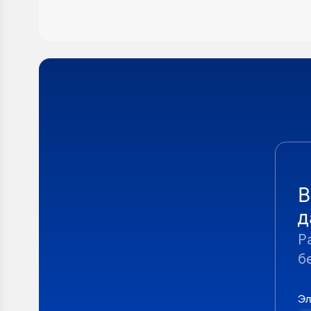
В
д
Р
б
Эл