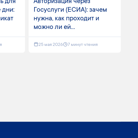
ь для
Авторизация через
 дни:
Госуслуги (ЕСИА): зачем
фикат
нужна, как проходит и
можно ли ей...
я
25 мая 2026
7 минут чтения