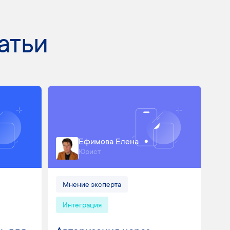
атьи
Ефимова Елена
Юрист
Мнение эксперта
Интеграция