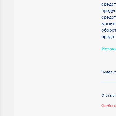
средст
предус
средст
монито
оборот
средст
Источ
Поделит
Этот ма
Ошибка з