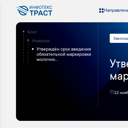
Направлени
Блог
Законо
Новости
Утверждён срок введения
обязательной маркировки
молочно...
Утв
мар
22 ноя