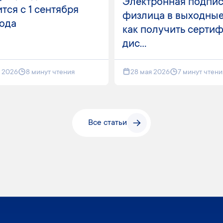
Электронная подпис
тся с 1 сентября
физлица в выходные
года
как получить серти
дис...
я 2026
8 минут чтения
28 мая 2026
7 минут чтени
Все статьи