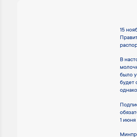
15 ноя
Правит
распор
В наст
молочн
было у
будет 
однако
Подпис
обязат
1 июня
Минпро