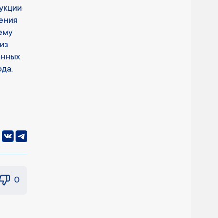
укции
сения
ему
из
анных
да.
0