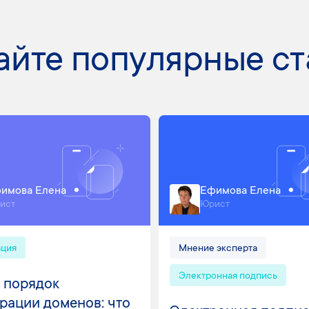
айте популярные ст
имова Елена
Ефимова Елена
ист
Юрист
ация
Мнение эксперта
Электронная подпись
 порядок
рации доменов: что