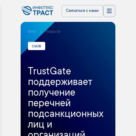
Связаться с нами
Блог
Новости
СМЭВ
TrustGate
поддерживает
получение
перечней
подсанкционных
лиц и