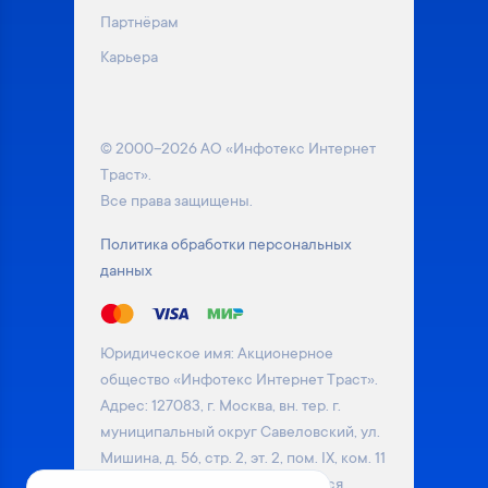
Партнёрам
Карьера
© 2000–2026 АО «Инфотекс Интернет
Траст».
Все права защищены.
Политика обработки персональных
данных
Юридическое имя: Акционерное
общество «Инфотекс Интернет Траст».
Адрес: 127083, г. Москва, вн. тер. г.
муниципальный округ Савеловский, ул.
Мишина, д. 56, стр. 2, эт. 2, пом. IX, ком. 11
Информация на сайте не является