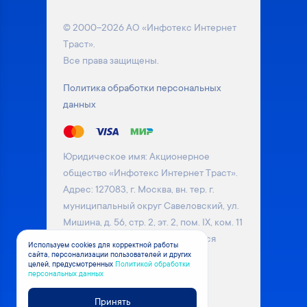
© 2000–2026 АО «Инфотекс Интернет
Траст».
Все права защищены.
Политика обработки персональных
данных
Юридическое имя: Акционерное
общество «Инфотекс Интернет Траст».
Адрес: 127083, г. Москва, вн. тер. г.
муниципальный округ Савеловский, ул.
Мишина, д. 56, стр. 2, эт. 2, пом. IX, ком. 11
Информация на сайте не является
Используем cookies для корректной работы
сайта, персонализации пользователей и других
публичной офертой. Уточняйте
целей, предусмотренных
Политикой обработки
актуальные цены на товары у
персональных данных
менеджера компании
Принять