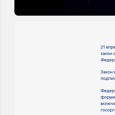
21 апр
закон 
Федера
Закон 
подпис
Федера
формир
включе
госорг