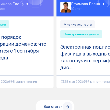
имова Елена
Ефимова Елена
ист
Юрист
ация
Мнение эксперта
Электронная подпись
 порядок
рации доменов: что
Электронная подпис
тся с 1 сентября
физлица в выходные
года
как получить серти
дис...
я 2026
8 минут чтения
28 мая 2026
7 минут чтени
Все статьи