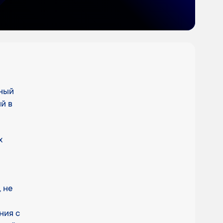
ьный
й в
х
 не
ния с