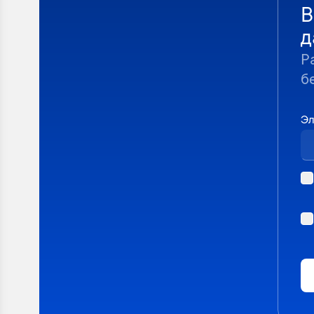
В
д
Р
б
Эл