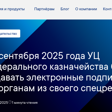
я и продукты
Партнёрам
Блог
О компании
Конт
дательство
 сентября 2025 года УЦ
ерального казначейства 
авать электронные подп
органам из своего спецр
 2025
1 минута чтения