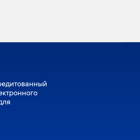
редитованный
ектронного
для