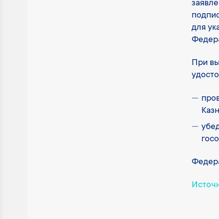
заявле
подпис
для ук
Федера
При вы
удосто
пров
Казн
убед
госо
Федера
Источ