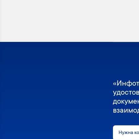
«Инфот
удосто
докуме
взаимо
Нужна к