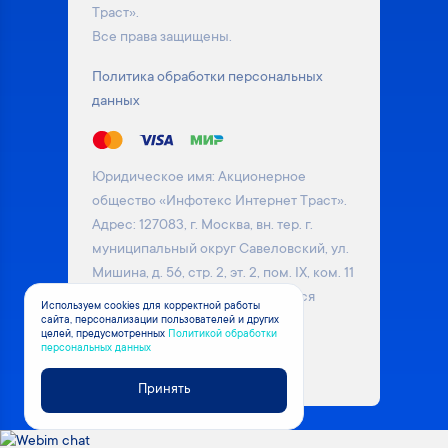
Траст».
Все права защищены.
Политика обработки персональных
данных
Юридическое имя: Акционерное
общество «Инфотекс Интернет Траст».
Адрес: 127083, г. Москва, вн. тер. г.
муниципальный округ Савеловский, ул.
Мишина, д. 56, стр. 2, эт. 2, пом. IX, ком. 11
Информация на сайте не является
Используем cookies для корректной работы
публичной офертой. Уточняйте
сайта, персонализации пользователей и других
целей, предусмотренных
Политикой обработки
актуальные цены на товары у
персональных данных
менеджера компании
Принять