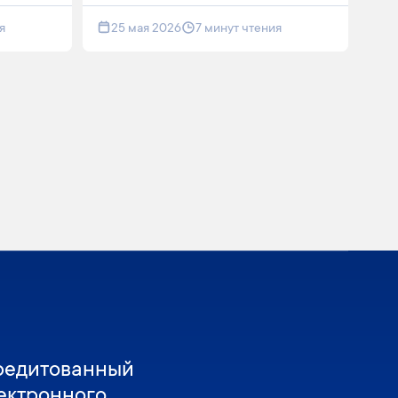
я
25 мая 2026
7 минут чтения
редитованный
ектронного