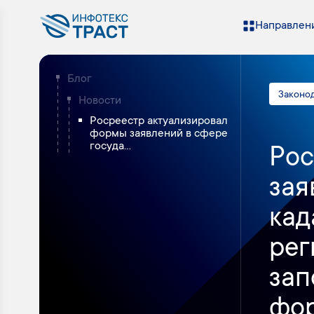
Направлени
Блог
Законо
Новости
Росреестр актуализировал
формы заявлений в сфере
госуда...
Рос
зая
кад
рег
зап
фо