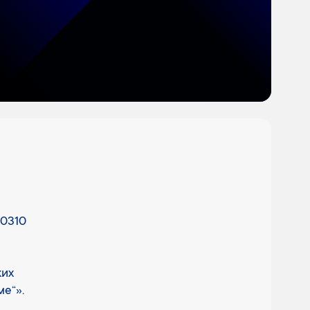
/0310
ких
е“».