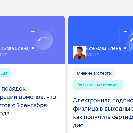
имова Елена
Ефимова Елена
ист
Юрист
ация
Мнение эксперта
Электронная подпись
 порядок
рации доменов: что
Электронная подпис
тся с 1 сентября
физлица в выходные
года
как получить серти
дис...