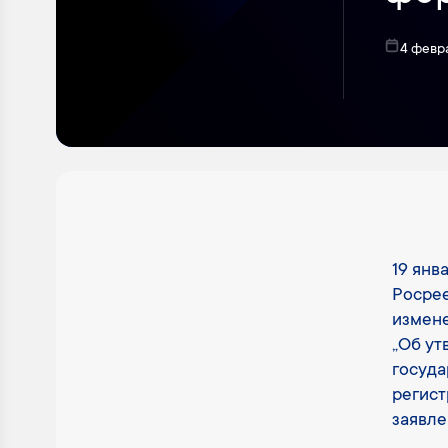
4 февр
19 янв
Росрее
измене
„Об ут
госуда
регист
заявле