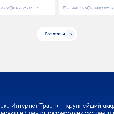
я 2026
8 минут чтения
28 мая 2026
7 минут чтени
Все статьи
екс Интернет Траст» — крупнейший акк
веряющий центр, разработчик систем эл