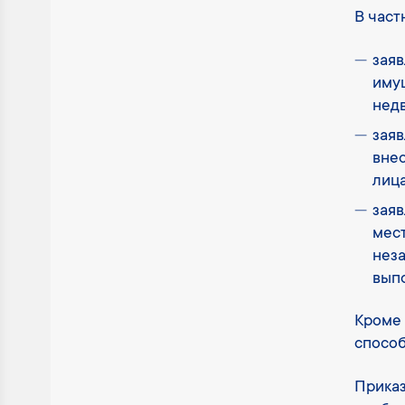
В част
зая
имущ
нед
заяв
вне
лица
заяв
мест
неза
вып
Кроме 
способ
Приказ