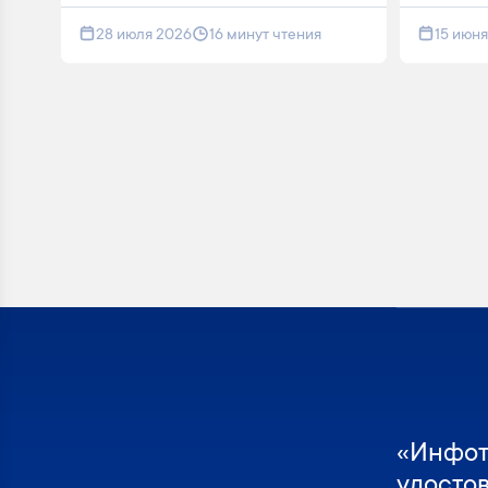
28 июля 2026
16 минут чтения
15 июн
«Инфот
удосто