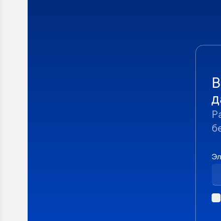
В
д
Р
б
Эл