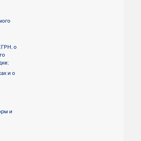
мого
ЕГРН, о
го
дке;
ах и о
орм и