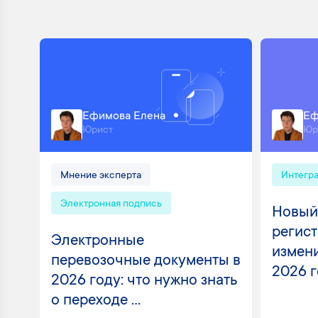
Ефимова Елена
Еф
Юрист
Юр
Мнение эксперта
Интегр
Электронная подпись
Новый
регист
Электронные
измени
перевозочные документы в
2026 
2026 году: что нужно знать
о переходе ...