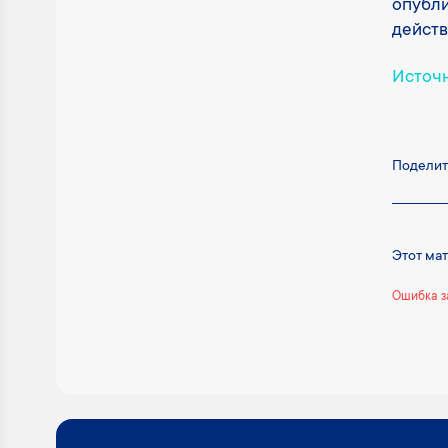
опубли
действ
Источ
Поделит
Этот ма
Ошибка з