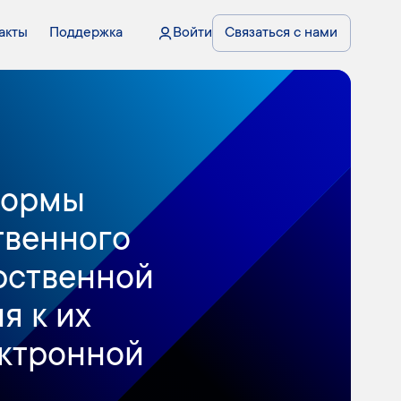
акты
Поддержка
Войти
Связаться с нами
формы
твенного
арственной
я к их
ектронной