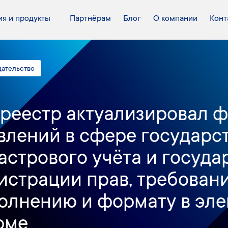
я и продукты
Партнёрам
Блог
О компании
Конт
дательство
реестр актуализировал 
влений в сфере государс
астрового учёта и госуд
истрации прав, требовани
олнению и формату в эл
рме