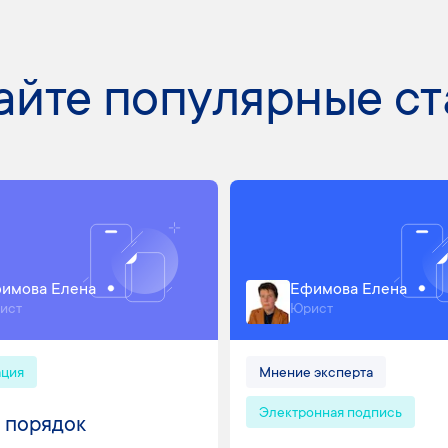
айте популярные ст
имова Елена
Ефимова Елена
ист
Юрист
ация
Мнение эксперта
Электронная подпись
 порядок