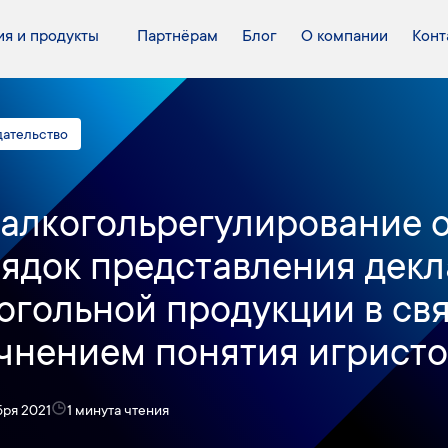
я и продукты
Партнёрам
Блог
О компании
Конт
дательство
алкогольрегулирование 
ядок представления декл
огольной продукции в свя
чнением понятия игристо
бря 2021
1 минута чтения