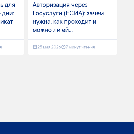
ь для
Авторизация через
 дни:
Госуслуги (ЕСИА): зачем
фикат
нужна, как проходит и
можно ли ей...
я
25 мая 2026
7 минут чтения