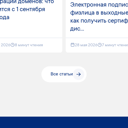
рации доменов: что
Электронная подпис
тся с 1 сентября
физлица в выходные
года
как получить серти
дис...
я 2026
8 минут чтения
28 мая 2026
7 минут чтени
Все статьи