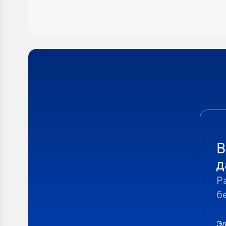
В
д
Р
б
Эл