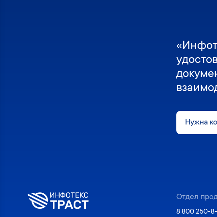
«Инфот
удосто
докуме
взаимо
Нужна к
Отдел про
8 800 250-8