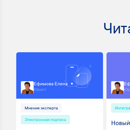
Чит
Ефимова Елена
Еф
Юрист
Юр
Мнение эксперта
Интегр
Электронная подпись
Новый