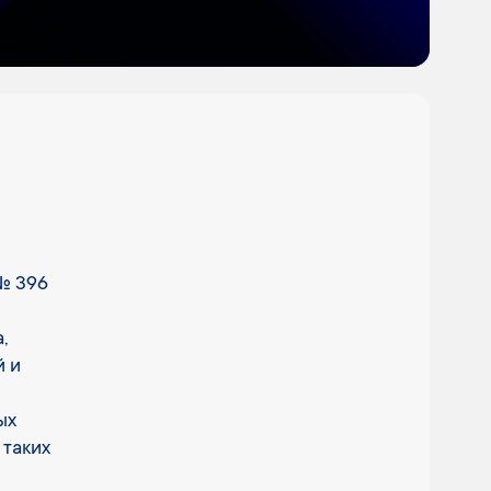
№ 396
,
й и
ых
 таких