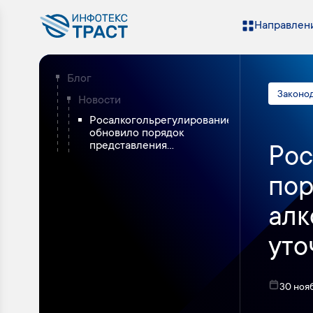
Направлени
Блог
Законо
Новости
Росалкогольрегулирование
обновило порядок
представления...
Рос
пор
алк
уто
30 ноя