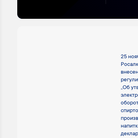
25 ноя
Росалк
внесен
регули
„Об ут
электр
оборот
спирто
произв
напитк
деклар