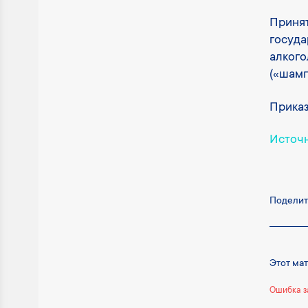
Принят
госуда
алкого
(«шамп
Приказ
Источ
Поделит
Этот ма
Ошибка з