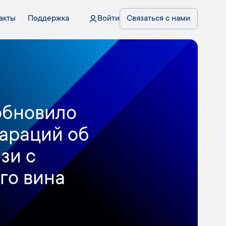
акты
Поддержка
Войти
Связаться с нами
обновило
араций об
зи с
го вина