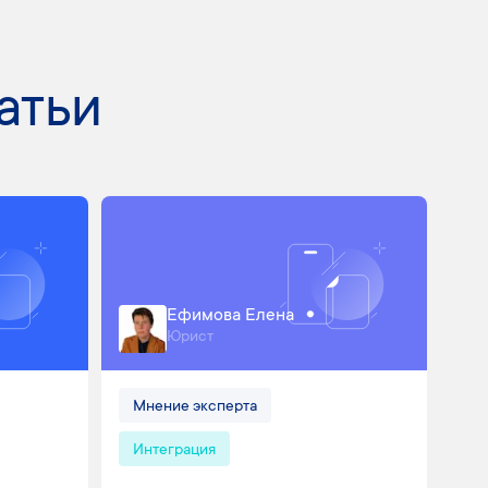
атьи
Ефимова Елена
Юрист
Мнение эксперта
Интеграция