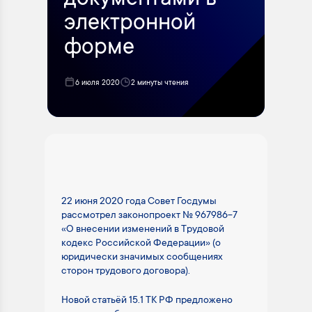
документами в
электронной
форме
6 июля 2020
2 минуты чтения
22 июня 2020 года Совет Госдумы
рассмотрел законопроект № 967986-7
«О внесении изменений в Трудовой
кодекс Российской Федерации» (о
юридически значимых сообщениях
сторон трудового договора).
Новой статьёй 15.1 ТК РФ предложено