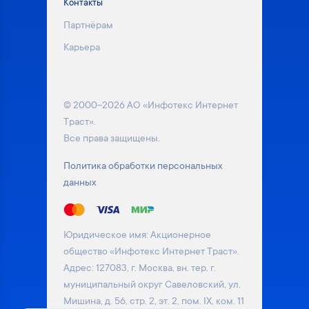
Контакты
Партнёрам
Карьера
© 2000–2026 АО «Инфотекс Интернет
Траст».
Все права защищены.
Политика обработки персональных
данных
Юридическое имя: Акционерное
общество «Инфотекс Интернет Траст».
Адрес: 127083, г. Москва, вн. тер. г.
муниципальный округ Савеловский, ул.
Мишина, д. 56, стр. 2, эт. 2, пом. IX, ком. 11