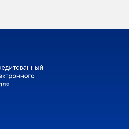
редитованный
ектронного
для