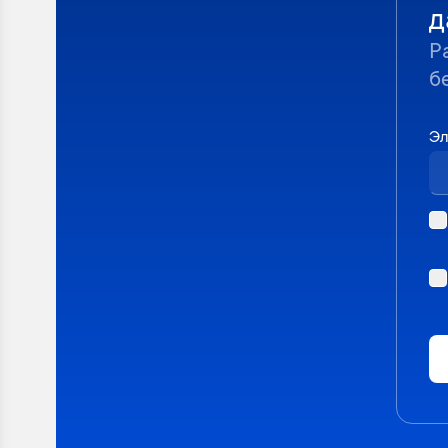
д
Р
б
Эл