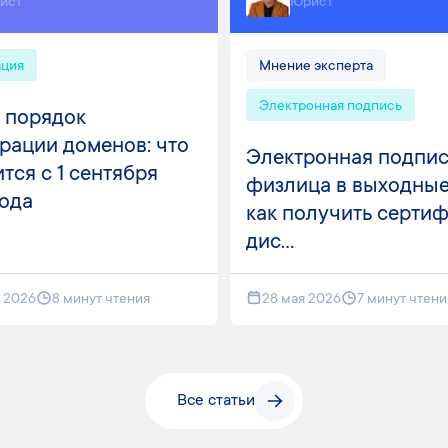
ист
Юрист
ация
Мнение эксперта
Электронная подпись
 порядок
рации доменов: что
Электронная подпис
тся с 1 сентября
физлица в выходные
года
как получить серти
дис...
я 2026
8 минут чтения
28 мая 2026
7 минут чтени
Все статьи