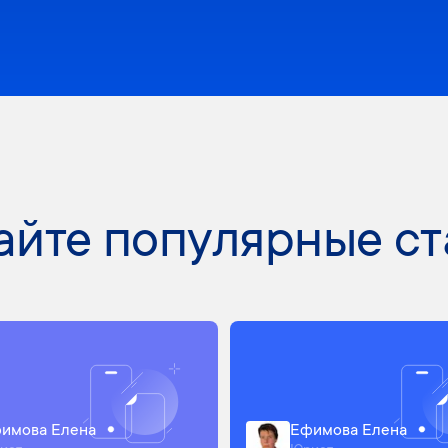
айте популярные ст
имова Елена
Ефимова Елена