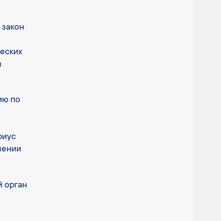
 закон
еских
в
ию по
риус
лении
й орган