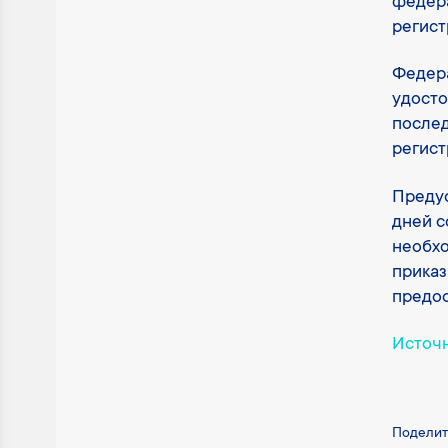
федер
регист
Федера
удосто
послед
регист
Предус
дней с
необхо
приказ
предос
Источ
Поделит