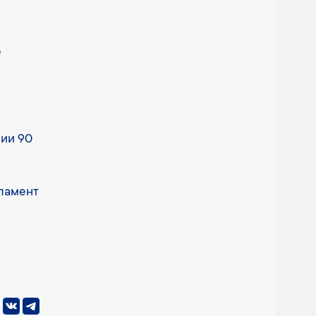
е
нии 90
ламент