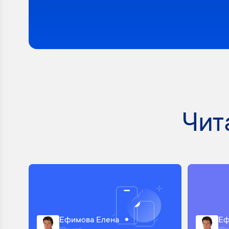
Чит
Ефимова Елена
Еф