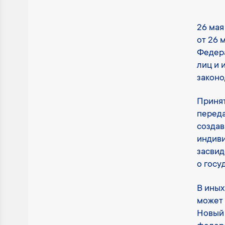
26 мая
от 26 
Федера
лиц и 
законо
Принят
переда
создав
индиви
засвид
о госу
В иных
может 
Новый 