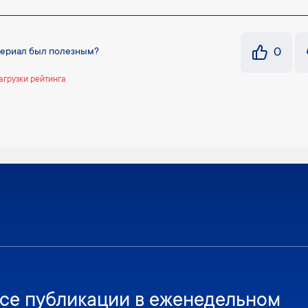
0
териал был полезным?
агрузки рейтинга
се публикации в еженедельном