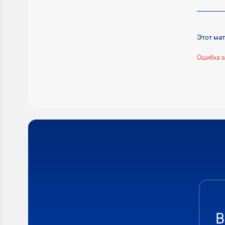
Этот ма
Ошибка з
В