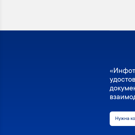
«Инфот
удосто
докуме
взаимо
Нужна к