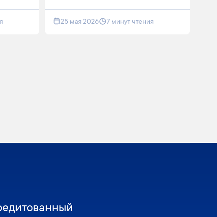
я
25 мая 2026
7 минут чтения
редитованный