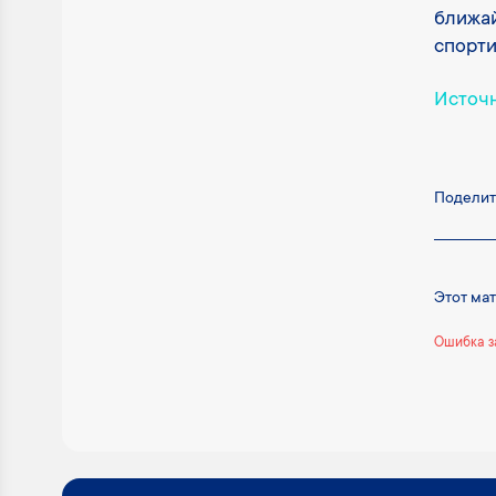
ближай
спорти
Источ
Поделит
Этот ма
Ошибка з