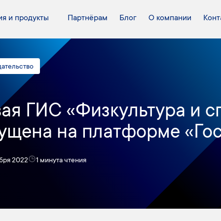
я и продукты
Партнёрам
Блог
О компании
Конт
дательство
ая ГИС «Физкультура и с
ущена на платформе «Го
абря 2022
1 минута чтения