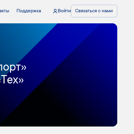
акты
Поддержка
Войти
Связаться с нами
порт»
сТех»