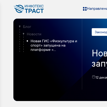
Направлени
Блог
Законо
Новости
Новая ГИС «Физкультура и
спорт» запущена на
платформе «...
Нов
зап
12 дек