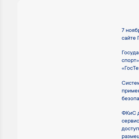
7 нояб
сайте 
Госуда
спорт»
«ГосТе
Систем
приме
безопа
ФКиС д
сервис
доступ
размещ