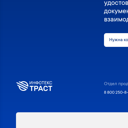
удосто
докуме
взаимо
Нужна к
Отдел про
8 800 250-8