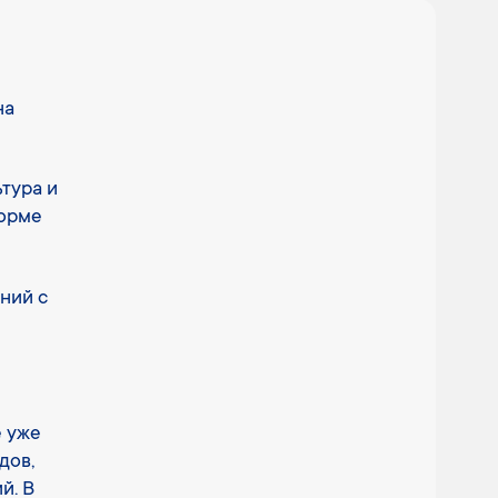
на
тура и
форме
ний с
е уже
дов,
й. В