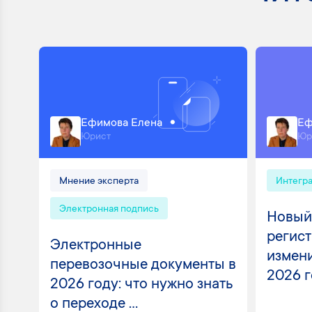
Ефимова Елена
Еф
Юрист
Юр
Мнение эксперта
Интегр
Электронная подпись
Новый
регист
Электронные
измени
перевозочные документы в
2026 
2026 году: что нужно знать
о переходе ...