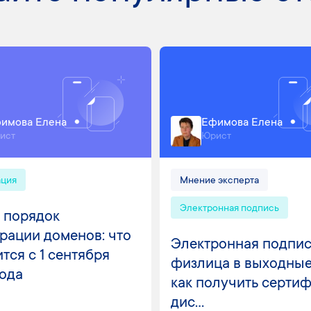
имова Елена
Ефимова Елена
ист
Юрист
ация
Мнение эксперта
Электронная подпись
 порядок
рации доменов: что
Электронная подпис
тся с 1 сентября
физлица в выходные
года
как получить серти
дис...