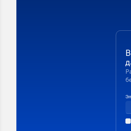
В
д
Р
б
Эл