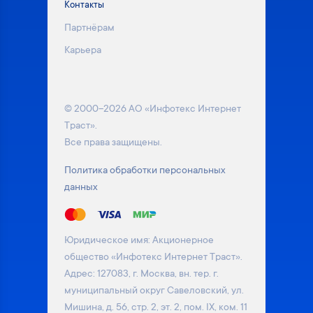
Контакты
Партнёрам
Карьера
© 2000–2026 АО «Инфотекс Интернет
Траст».
Все права защищены.
Политика обработки персональных
данных
Юридическое имя: Акционерное
общество «Инфотекс Интернет Траст».
Адрес: 127083, г. Москва, вн. тер. г.
муниципальный округ Савеловский, ул.
Мишина, д. 56, стр. 2, эт. 2, пом. IX, ком. 11