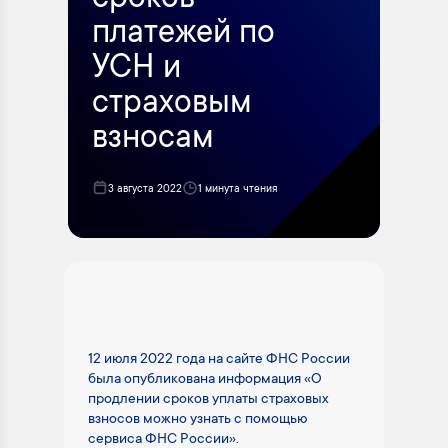
сроков
платежей по
УСН и
страховым
взносам
3 августа 2022
1 минута чтения
12 июля 2022 года на сайте ФНС России
была опубликована информация «О
продлении сроков уплаты страховых
взносов можно узнать с помощью
сервиса ФНС России».