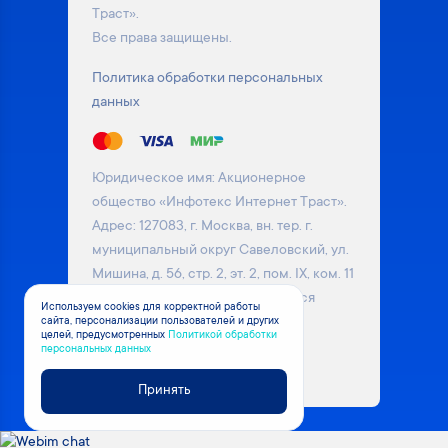
Траст».
Все права защищены.
Политика обработки персональных
данных
Юридическое имя: Акционерное
общество «Инфотекс Интернет Траст».
Адрес: 127083, г. Москва, вн. тер. г.
муниципальный округ Савеловский, ул.
Мишина, д. 56, стр. 2, эт. 2, пом. IX, ком. 11
Информация на сайте не является
Используем cookies для корректной работы
публичной офертой. Уточняйте
сайта, персонализации пользователей и других
целей, предусмотренных
Политикой обработки
актуальные цены на товары у
персональных данных
менеджера компании
Принять