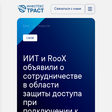
Связаться с нами
Блог
Новости
СМЭВ
ИИТ и RooX
объявили о
сотрудничестве
в области
защиты доступа
при