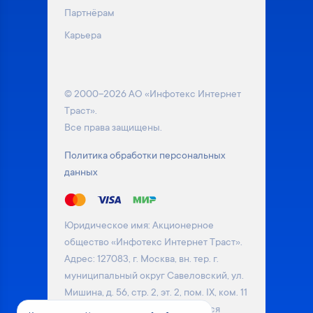
Партнёрам
Карьера
© 2000–2026 АО «Инфотекс Интернет
Траст».
Все права защищены.
Политика обработки персональных
данных
Юридическое имя: Акционерное
общество «Инфотекс Интернет Траст».
Адрес: 127083, г. Москва, вн. тер. г.
муниципальный округ Савеловский, ул.
Мишина, д. 56, стр. 2, эт. 2, пом. IX, ком. 11
Информация на сайте не является