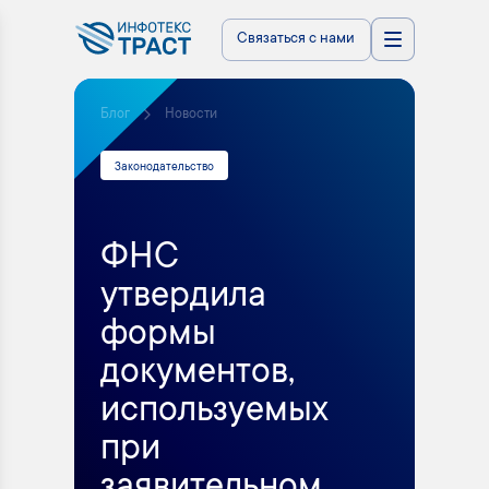
Связаться с нами
Блог
Новости
Законодательство
ФНС
утвердила
формы
документов,
используемых
при