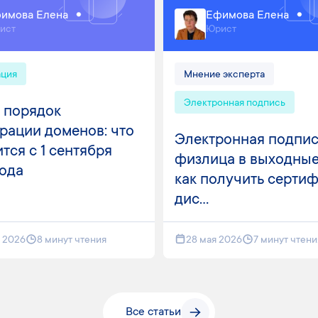
имова Елена
Ефимова Елена
ист
Юрист
ация
Мнение эксперта
Электронная подпись
 порядок
рации доменов: что
Электронная подпис
тся с 1 сентября
физлица в выходные
года
как получить серти
дис...
я 2026
8 минут чтения
28 мая 2026
7 минут чтени
Все статьи