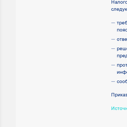
Налог
следую
тре
поя
отве
реше
пре
про
инф
соо
Приказ
Источ