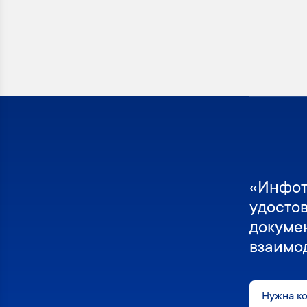
«Инфот
удосто
докуме
взаимо
Нужна к