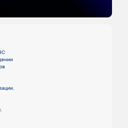
НС
дении
ов
в
зации,
,