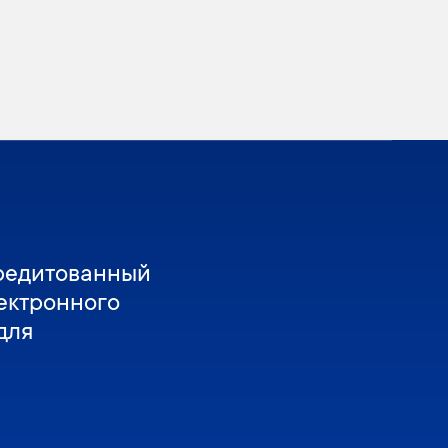
редитованный
ектронного
для