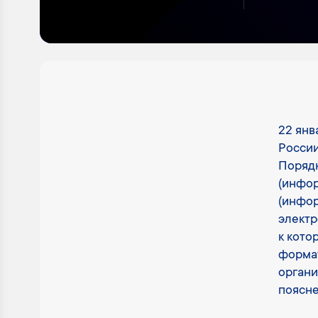
22 янв
России
Порядк
(инфор
(инфор
элект
к кото
формат
органи
поясне