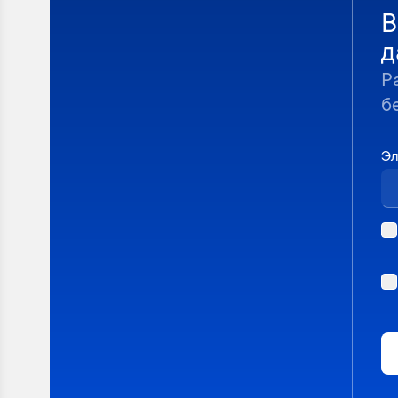
В
д
Р
б
Эл