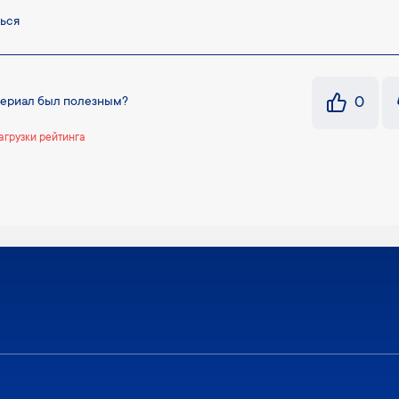
ься
0
териал был полезным?
агрузки рейтинга