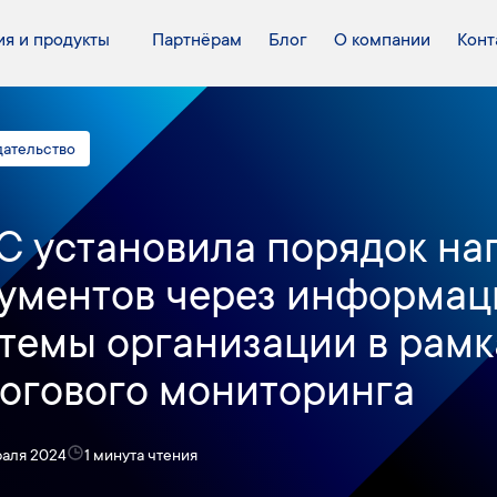
я и продукты
Партнёрам
Блог
О компании
Конт
дательство
 установила порядок на
ументов через информа
темы организации в рамк
огового мониторинга
раля 2024
1 минута чтения