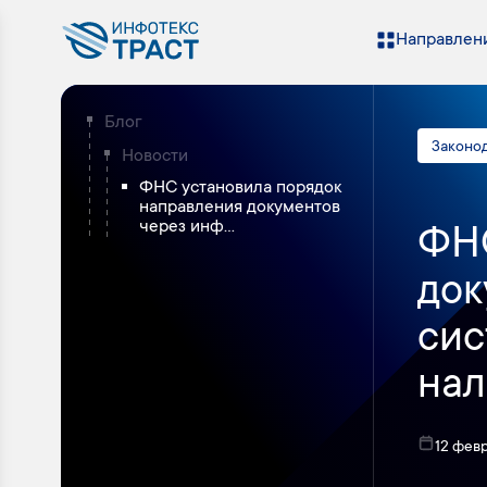
Направлени
Блог
Законо
Новости
ФНС установила порядок
направления документов
через инф...
ФНС
док
сис
нал
12 фев