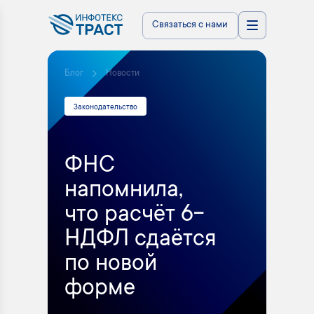
Связаться с нами
Блог
Новости
Законодательство
ФНС
напомнила,
что расчёт 6-
НДФЛ сдаётся
по новой
форме