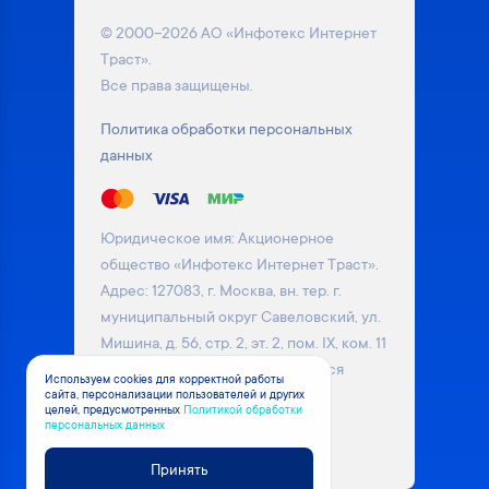
© 2000–2026 АО «Инфотекс Интернет
Траст».
Все права защищены.
Политика обработки персональных
данных
Юридическое имя: Акционерное
общество «Инфотекс Интернет Траст».
Адрес: 127083, г. Москва, вн. тер. г.
муниципальный округ Савеловский, ул.
Мишина, д. 56, стр. 2, эт. 2, пом. IX, ком. 11
Информация на сайте не является
Используем cookies для корректной работы
сайта, персонализации пользователей и других
публичной офертой. Уточняйте
целей, предусмотренных
Политикой обработки
актуальные цены на товары у
персональных данных
менеджера компании
Принять