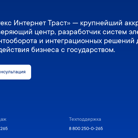
екс Интернет Траст» — крупнейший акк
веряющий центр, разработчик систем эл
нтооборота и интеграционных решений 
действия бизнеса с государством.
онсультация
даж
Техподдержка
-265
8 800 250-0-265