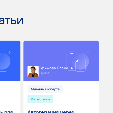
атьи
Ефимова Елена
Юрист
Мнение эксперта
Интеграция
ь для
Авторизация через