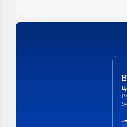
В
д
Р
б
Эл