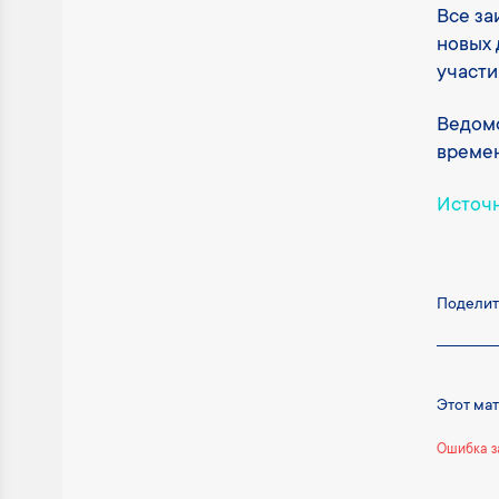
Все за
новых 
участия
Ведомс
времен
Источ
Поделит
Этот ма
Ошибка з