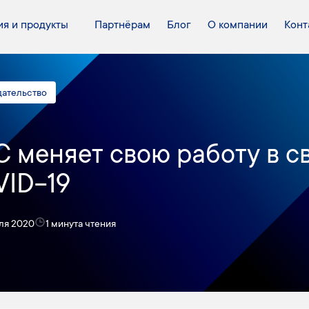
я и продукты
Партнёрам
Блог
О компании
Конт
дательство
 меняет свою работу в св
ID-19
еля 2020
1 минута чтения