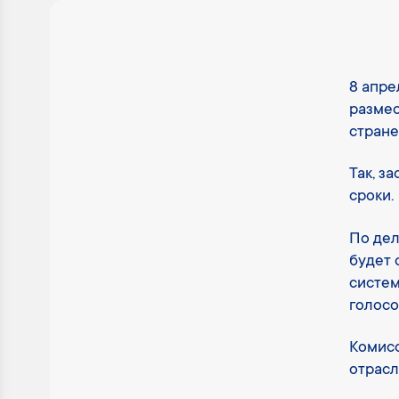
8 апре
размес
стране
Так, з
сроки.
По дел
будет 
систем
голосо
Комисс
отрасл