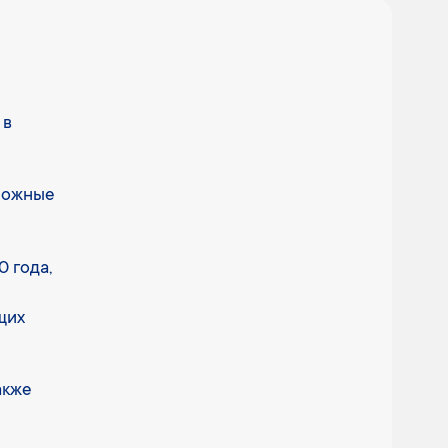
 в
зможные
 года,
щих
акже