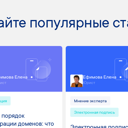
айте популярные ст
имова Елена
Ефимова Елена
ист
Юрист
ация
Мнение эксперта
Электронная подпись
 порядок
рации доменов: что
Электронная подпис