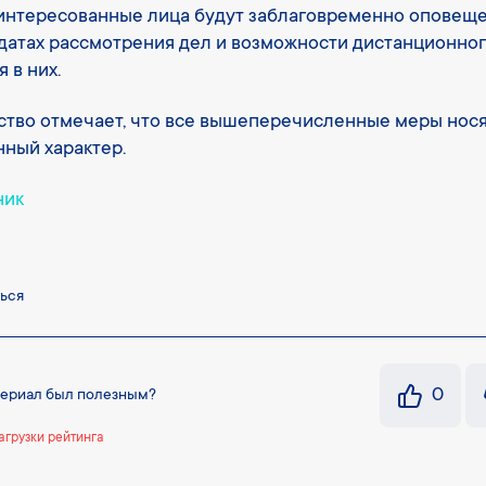
интересованные лица будут заблаговременно оповещ
датах рассмотрения дел и возможности дистанционно
 в них.
тво отмечает, что все вышеперечисленные меры нос
ный характер.
ник
ься
0
териал был полезным?
агрузки рейтинга