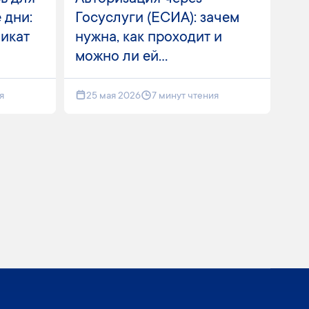
 дни:
Госуслуги (ЕСИА): зачем
фикат
нужна, как проходит и
можно ли ей...
я
25 мая 2026
7 минут чтения