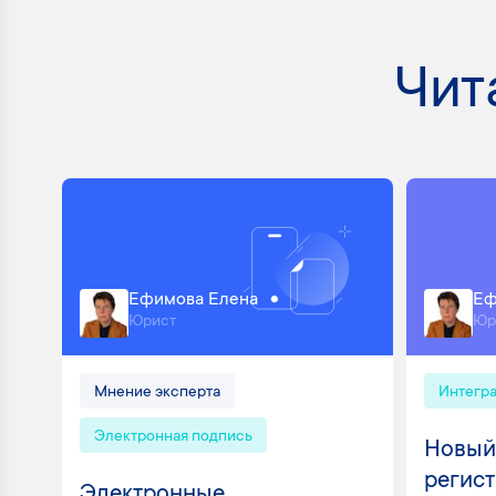
Чит
Ефимова Елена
Еф
Юрист
Юр
Мнение эксперта
Интегр
Электронная подпись
Новый
регист
Электронные