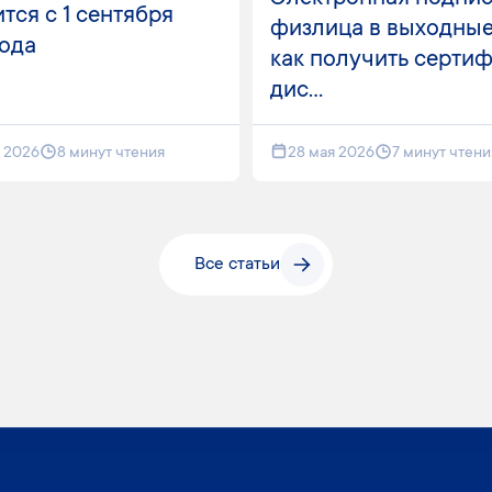
тся с 1 сентября
физлица в выходные
года
как получить серти
дис...
я 2026
8 минут чтения
28 мая 2026
7 минут чтени
Все статьи