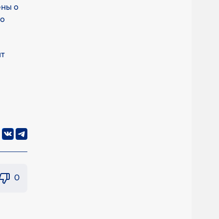
ены о
го
ят
0