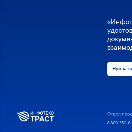
«Инфот
удосто
докуме
взаимо
Нужна к
Отдел про
8 800 250-8