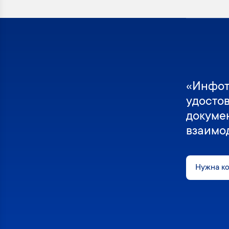
«Инфот
удосто
докуме
взаимо
Нужна к