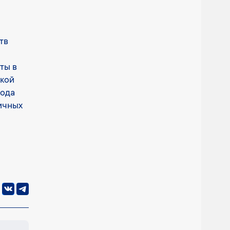
тв
ты в
кой
кода
ичных