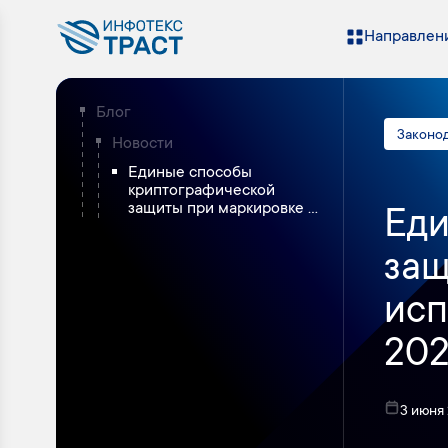
Направлени
Блог
Законо
Новости
Единые способы
криптографической
защиты при маркировке ...
Еди
защ
исп
202
3 июня