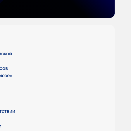
йской
ров
оюзе».
тствии
и