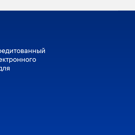
редитованный
ектронного
для