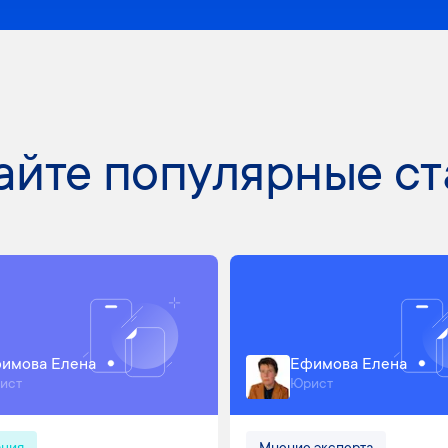
айте популярные ст
имова Елена
Ефимова Елена
ист
Юрист