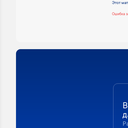
Этот ма
Ошибка з
В
д
Р