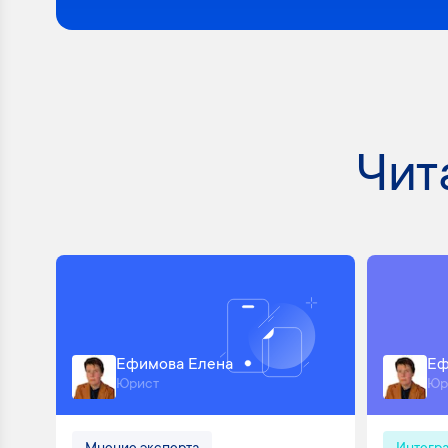
Чит
Ефимова Елена
Еф
Юрист
Юр