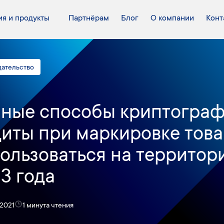
я и продукты
Партнёрам
Блог
О компании
Конт
дательство
ные способы криптогра
иты при маркировке това
ользоваться на территор
3 года
 2021
1 минута чтения