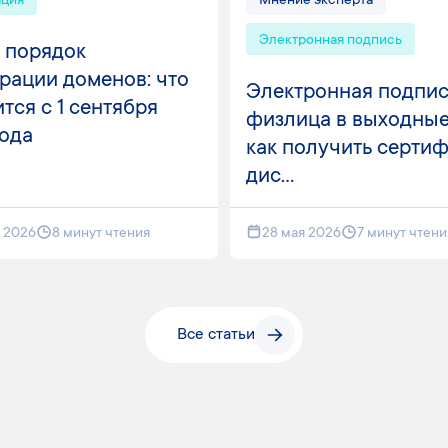
ация
Мнение эксперта
Электронная подпись
 порядок
рации доменов: что
Электронная подпис
тся с 1 сентября
физлица в выходные
года
как получить серти
дис...
я 2026
8 минут чтения
28 мая 2026
7 минут чтени
Все статьи