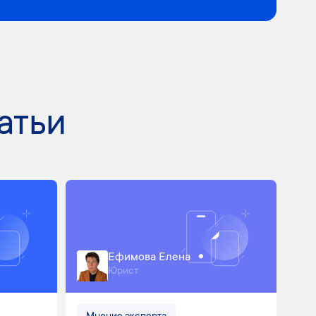
атьи
Ефимова Елена
Юрист