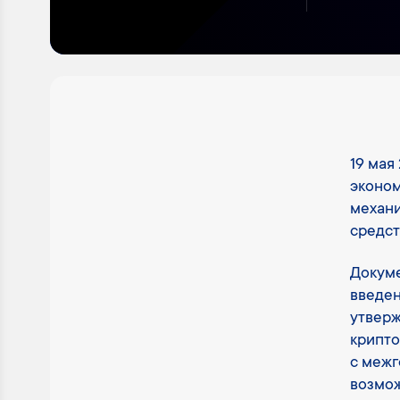
19 мая
эконом
механи
средст
Докуме
введен
утвер
крипто
с межг
возмож