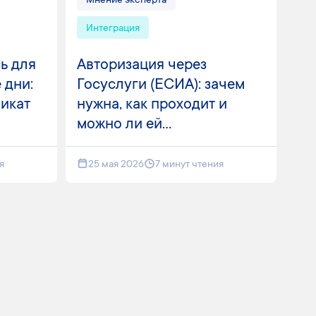
Мнение эксперта
Интеграция
ь для
Авторизация через
 дни:
Госуслуги (ЕСИА): зачем
фикат
нужна, как проходит и
можно ли ей...
я
25 мая 2026
7 минут чтения