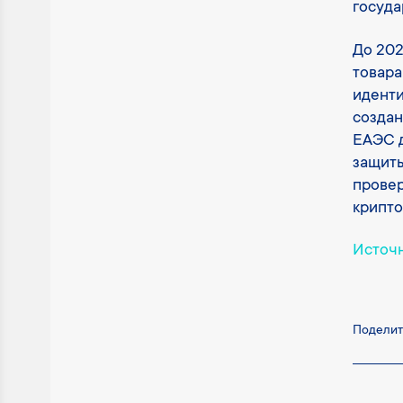
госуда
До 202
товара
иденти
создан
ЕАЭС 
защиты
провер
крипто
Источ
Поделит