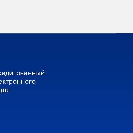
редитованный
ектронного
для