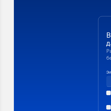
В
д
Р
б
Эл