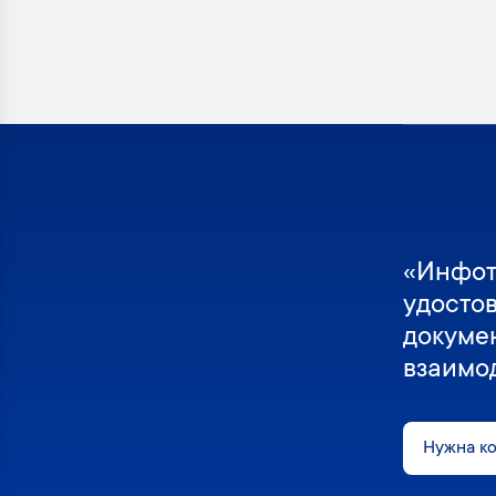
«Инфот
удосто
докуме
взаимо
Нужна к