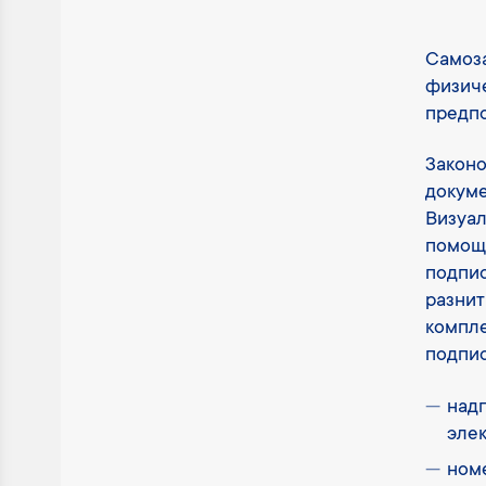
Самоза
физиче
предпо
Законо
докуме
Визуал
помощи
подпис
разнит
компле
подпис
над
эле
ном