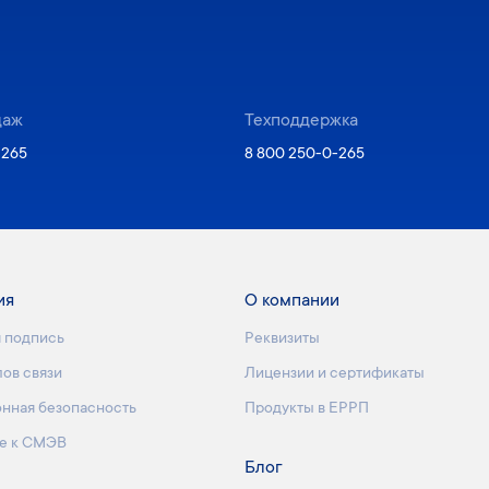
даж
Техподдержка
-265
8 800 250-0-265
ия
О компании
 подпись
Реквизиты
лов связи
Лицензии и сертификаты
нная безопасность
Продукты в ЕРРП
е к СМЭВ
Блог