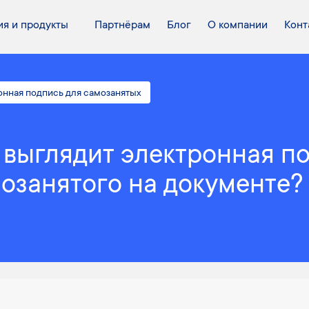
я и продукты
Партнёрам
Блог
О компании
Конт
онная подпись для самозанятых
 выглядит электронная п
озанятого на документе?