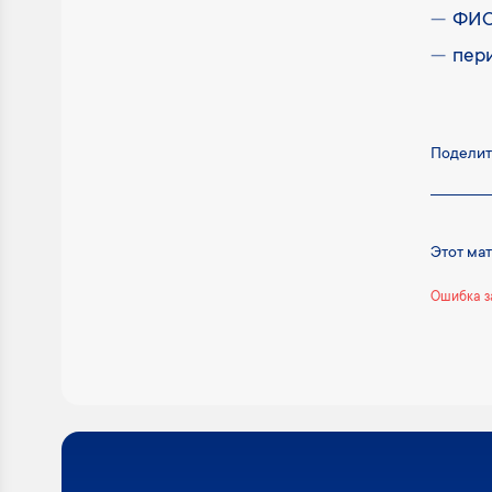
ФИО
пер
Поделит
Этот ма
Ошибка з