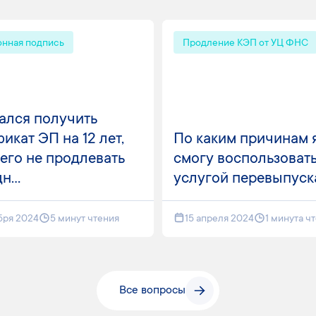
онная подпись
Продление КЭП от УЦ ФНС
ался получить
икат ЭП на 12 лет,
По каким причинам 
его не продлевать
смогу воспользоват
н...
услугой перевыпуск
бря 2024
5 минут чтения
15 апреля 2024
1 минута ч
Все вопросы