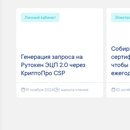
Личный кабинет
Электр
Собир
Генерация запроса на
сертиф
Рутокен ЭЦП 2.0 через
чтобы 
КриптоПро CSP
ежегод
19 ноября 2024
1 минута чтения
10 октя