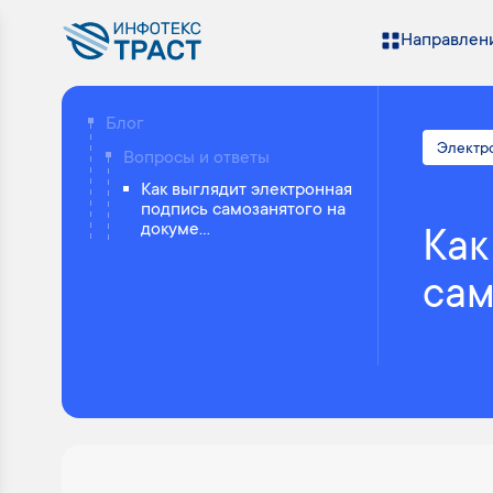
Направлени
Блог
Электр
Вопросы и ответы
Как выглядит электронная
подпись самозанятого на
докуме...
Как
сам