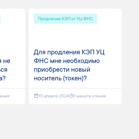
Продление КЭП от УЦ ФНС
Для продления КЭП УЦ
я не
ФНС мне необходимо
ься
приобрести новый
а?
носитель (токен)?
тения
15 апреля 2024
1 минута чтения