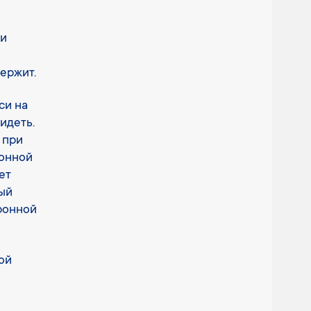
си
ержит.
си на
идеть.
 при
ронной
ет
ный
ронной
ой