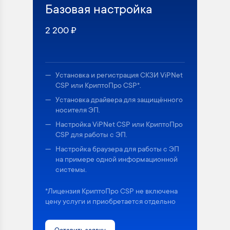
Базовая настройка
2 200 ₽
Установка и регистрация СКЗИ ViPNet
CSP или КриптоПро CSP*.
Установка драйвера для защищённого
носителя ЭП.
Настройка ViPNet CSP или КриптоПро
CSP для работы с ЭП.
Настройка браузера для работы с ЭП
на примере одной информационной
системы.
*Лицензия КриптоПро CSP не включена
цену услуги и приобретается отдельно