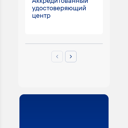
Аккредитованный
50 
удостоверяющий
нас
центр
раб
Previous slide
Next slide