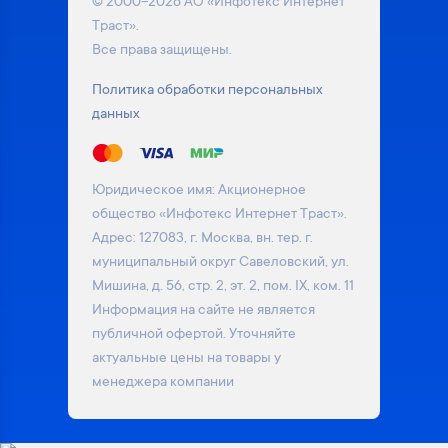
© 2000–2026 АО «Инфотекс Интернет
Траст».
Все права защищены.
Политика обработки персональных
данных
Юридическое имя: Акционерное
общество «Инфотекс Интернет Траст».
Адрес: 127083, г. Москва, вн. тер. г.
муниципальный округ Савеловский, ул.
Мишина, д. 56, стр. 2, эт. 2, пом. IX, ком. 11
Информация на сайте не является
публичной офертой. Уточняйте
актуальные цены на товары у
менеджера компании