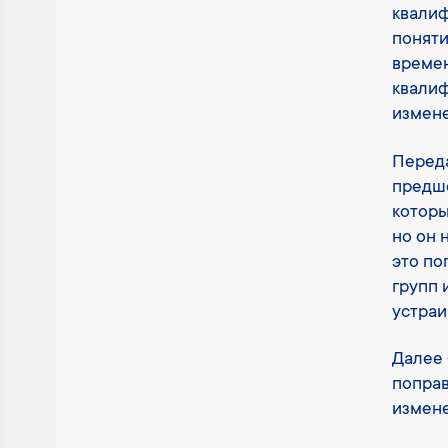
квалиф
поняти
времен
квалиф
измене
Переда
предше
которы
но он 
это по
групп 
устраи
Далее 
поправ
измене