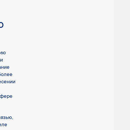
ю
нию
 и
ание
более
несении
сфере
язью,
еле