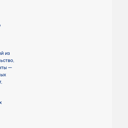
е
й из
ьство,
нты —
ных
,
х