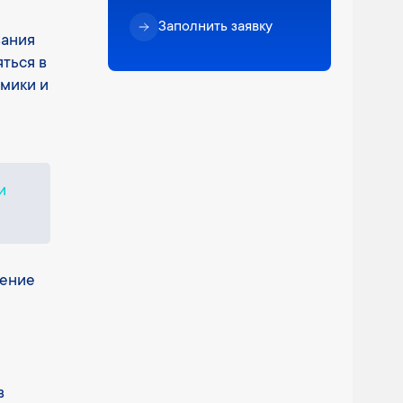
Заполнить заявку
вания
ться в
мики и
и
чение
в