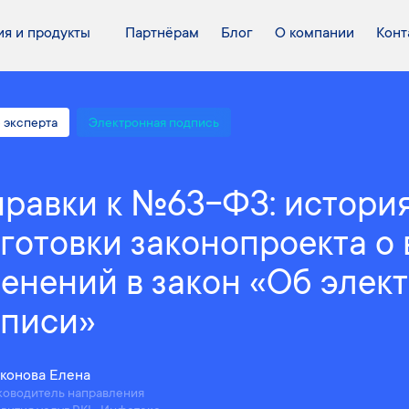
я и продукты
Партнёрам
Блог
О компании
Конт
 эксперта
Электронная подпись
равки к №63-ФЗ: истори
готовки законопроекта о
енений в закон «Об элек
писи»
конова Елена
ководитель направления