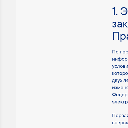
1. 
за
Пр
По по
информ
услови
которо
двух л
измене
Федера
электр
Первая
впервы