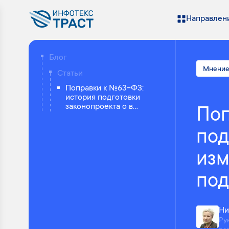
Направлени
Блог
Мнение
Статьи
Поправки к №63-ФЗ:
история подготовки
законопроекта о в...
Поп
под
изм
под
Ни
Ру