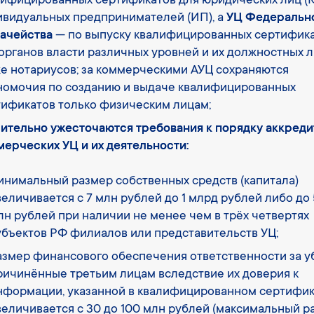
лифицированных сертификатов для юридических лиц (
ивидуальных предпринимателей (ИП), а
УЦ Федеральн
начейства
— по выпуску квалифицированных сертифик
органов власти различных уровней и их должностных л
е нотариусов; за коммерческими АУЦ сохраняются
номочия по созданию и выдаче квалифицированных
тификатов только физическим лицам;
чительно ужесточаются требования к порядку аккред
ерческих УЦ и их деятельности:
инимальный размер собственных средств (капитала)
величивается с 7 млн рублей до 1 млрд рублей либо до
лн рублей при наличии не менее чем в трёх четвертях
убъектов РФ филиалов или представительств УЦ;
азмер финансового обеспечения ответственности за у
ричинённые третьим лицам вследствие их доверия к
нформации, указанной в квалифицированном сертифик
величивается с 30 до 100 млн рублей (максимальный р