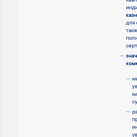
ква
инд
каз
для 
такж
пол
сер
зна
комм
м
у
м
с
р
п
и
у