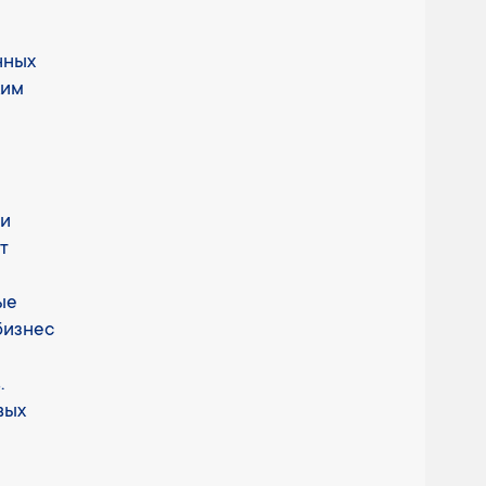
нных
ким
ли
т
ые
бизнес
.
вых