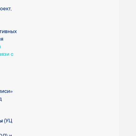
оект,
ативных
ия
в
язи с
писи»
д
ы
(УЦ