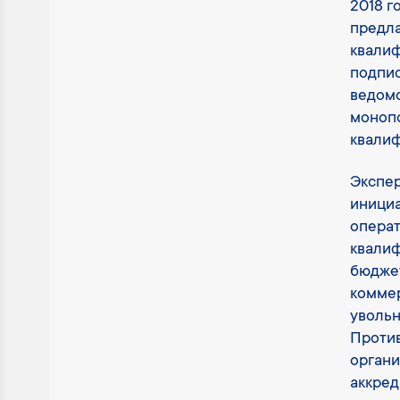
2018 г
предла
квали
подпис
ведом
монопо
квали
Экспе
инициа
операт
квалиф
бюджет
коммер
увольн
Против
органи
аккред