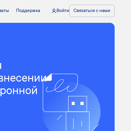
акты
Поддержка
Войти
Связаться с нами
я
 внесении
тронной