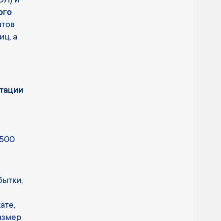
ЮЛ) и
ого
атов
иц, а
итации
 500
бытки,
ате,
азмер