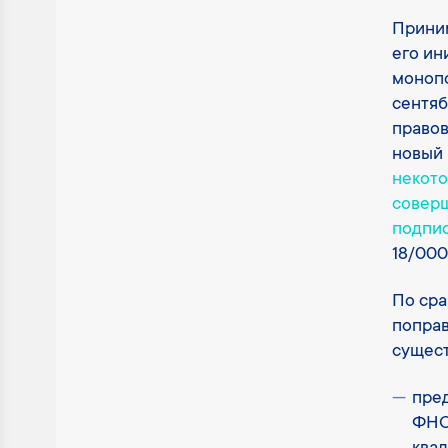
Приним
его ин
монопо
сентяб
правов
новый
некото
соверш
подпи
18/000
По сра
поправ
сущест
пре
ФНС