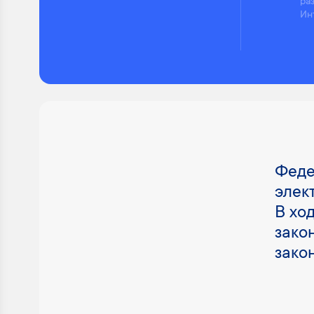
ра
Ин
Феде
элек
В хо
зако
закон