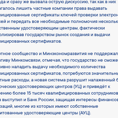
ода и сразу же вызвала острую дискуссию, так как в них
галось лишить частные компании права выдавать
фицированные сертификаты ключей проверки электро
ей и передать все необходимые полномочия несколь
ственным удостоверяющим центрам, фактически
лизировав государством рынок создания и выдачи
фицированных сертификатов.
ртное сообщество и Минэкономразвития не поддержа
тиву Минкомсвязи, отмечая, что государство не сможе
ивно наладить выдачу необходимого количества
ицированных сертификатов, потребуются значительн
ные расходы, а новая система разрушит налаженный 
ческих удостоверяющих центров (УЦ) и приведёт к
ению более 15 тысяч квалифицированных сотрудников
 выступил и Банк России, защищая интересы финансо
заций, многие из которых имеют собственные
итованные удостоверяющие центры (АУЦ).