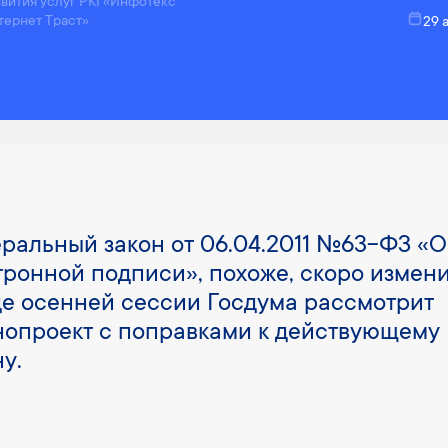
звития услуг PKI «Инфотекс
тернет Траст»
29 
ральный закон от 06.04.2011 №63-ФЗ «
тронной подписи», похоже, скоро измени
де осенней сессии Госдума рассмотрит
нопроект с поправками к действующему
у.