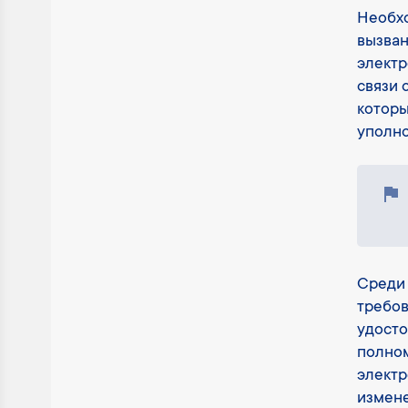
Необхо
вызва
электр
связи 
которы
уполно
Среди
требов
удосто
полно
электр
измене