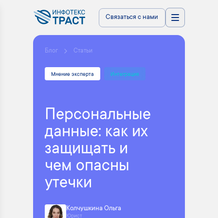
Связаться с нами
Блог
Статьи
Мнение эксперта
Интеграция
Персональные
данные: как их
защищать и
чем опасны
утечки
Колчушкина Ольга
Юрист