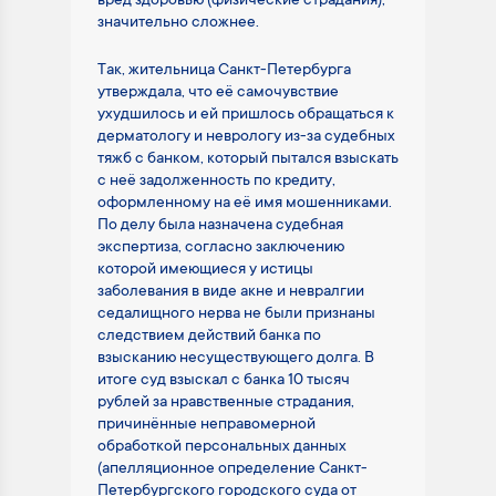
вред здоровью (физические страдания),
значительно сложнее.
Так, жительница Санкт-Петербурга
утверждала, что её самочувствие
ухудшилось и ей пришлось обращаться к
дерматологу и неврологу из-за судебных
тяжб с банком, который пытался взыскать
с неё задолженность по кредиту,
оформленному на её имя мошенниками.
По делу была назначена судебная
экспертиза, согласно заключению
которой имеющиеся у истицы
заболевания в виде акне и невралгии
седалищного нерва не были признаны
следствием действий банка по
взысканию несуществующего долга. В
итоге суд взыскал с банка 10 тысяч
рублей за нравственные страдания,
причинённые неправомерной
обработкой персональных данных
(апелляционное определение Санкт-
Петербургского городского суда от