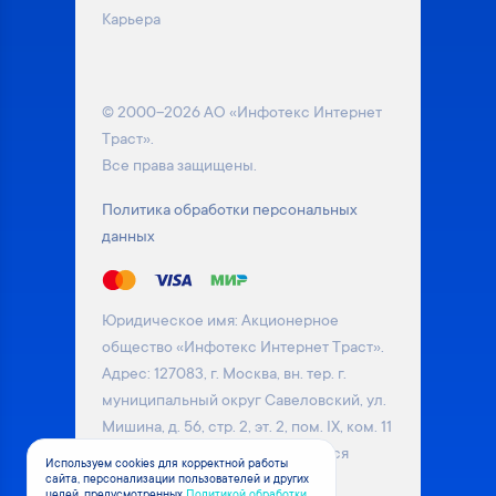
Карьера
© 2000–2026 АО «Инфотекс Интернет
Траст».
Все права защищены.
Политика обработки персональных
данных
Юридическое имя: Акционерное
общество «Инфотекс Интернет Траст».
Адрес: 127083, г. Москва, вн. тер. г.
муниципальный округ Савеловский, ул.
Мишина, д. 56, стр. 2, эт. 2, пом. IX, ком. 11
Информация на сайте не является
Используем cookies для корректной работы
сайта, персонализации пользователей и других
публичной офертой. Уточняйте
целей, предусмотренных
Политикой обработки