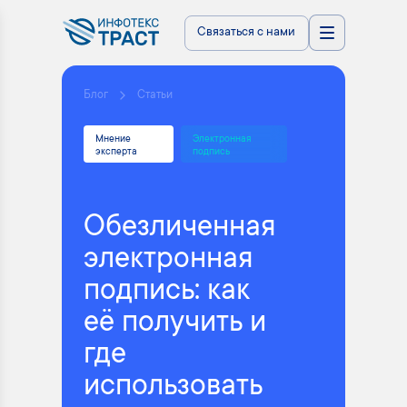
Связаться с нами
Блог
Статьи
Мнение
Электронная
эксперта
подпись
Обезличенная
электронная
подпись: как
её получить и
где
использовать