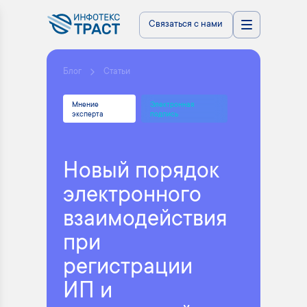
Связаться с нами
Блог
Статьи
Мнение
Электронная
эксперта
подпись
Новый порядок
электронного
взаимодействия
при
регистрации
ИП и