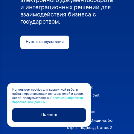
электронного документооборота
и интеграционных решений для
взаимодействия бизнеса с
государством.
Нужна консультация
Отдел продаж
Используем cookies для корректной работы
сайта, персонализации пользователей и других
8 800 250-8-265
целей, предусмотренных
Политикой обработки
персональных данных
Техподдержка
Офис в Москве
Принять
8 800 250-0-265
Москва, ул. Мишина, 56,
стр. 2, подъезд 1, этаж 2