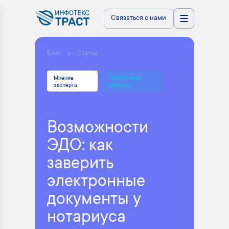
Связаться с нами
Блог
Статьи
Мнение
Электронная
эксперта
подпись
Возможности
ЭДО: как
заверить
электронные
документы у
нотариуса