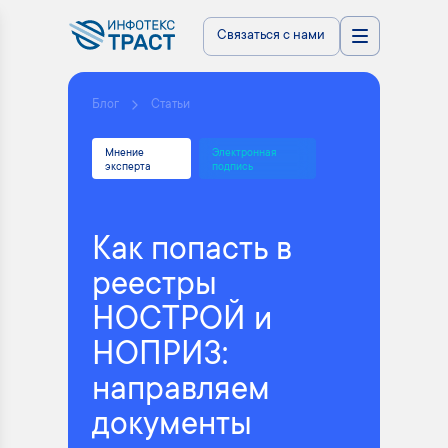
Связаться с нами
Блог
Статьи
Мнение
Электронная
эксперта
подпись
Как попасть в
реестры
НОСТРОЙ и
НОПРИЗ:
направляем
документы