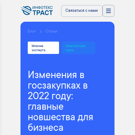
Связаться с нами
Блог
Статьи
Мнение
Электронные
эксперта
торги
Изменения в
госзакупках в
2022 году:
главные
новшества для
бизнеса