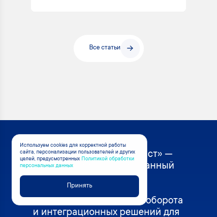
Все статьи
Используем cookies для корректной работы
«Инфотекс Интернет Траст» —
сайта, персонализации пользователей и других
целей, предусмотренных
Политикой обработки
крупнейший аккредитованный
персональных данных
удостоверяющий центр,
Принять
разработчик систем
электронного документооборота
и интеграционных решений для